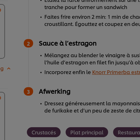
tranche pour former un sandwich
Faites frire environ 2 min: 1 min de ch
croustillant. Égouttez et coupez en de
Sauce à l’estragon
Mélangez au blender le vinaigre à sush
l’huile d’estragon en filet fin jusqu’à 
 g
Incorporez enfin le
Knorr Primerba es
Afwerking
Dressez généreusement la mayonnaise 
de furikake et d’un peu de zeste de cit
Crustacés
Plat principal
Restaura