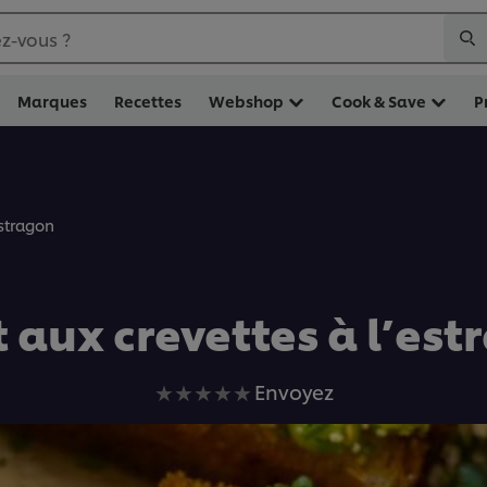
z-vous ?
Marques
Recettes
Webshop
Cook & Save
P
estragon
 aux crevettes à l’es
Aucune
Envoyez
évaluation
soumise
pour