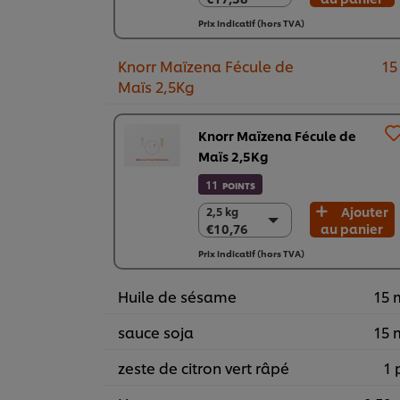
€17,38
2 x 750g
Prix indicatif (hors TVA)
€34,76
Knorr Maïzena Fécule de
15
Maïs 2,5Kg
Knorr Maïzena Fécule de
Maïs 2,5Kg
11
POINTS
Ajouter
2,5 kg
2,5 kg
€10,76
au panier
€10,76
4 x 2,5 kg
Prix indicatif (hors TVA)
€43,05
Huile de sésame
15 
sauce soja
15 
zeste de citron vert râpé
1 