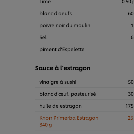
Lime
0.50 
blanc d'oeufs
60
poivre noir du moulin
1
Sel
6
piment d’Espelette
Sauce à l’estragon
vinaigre à sushi
50
blanc d'œuf, pasteurisé
30
huile de estragon
175
Knorr Primerba Estragon
25
340 g