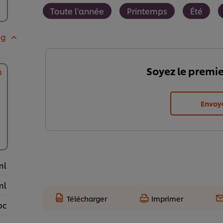
Toute l'année
Printemps
Été
 g
Soyez le premie
Envoy
ml
ml
Télécharger
Imprimer
pc