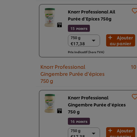
Knorr Professional Ail
Purée d’Epices 750g
15
POINTS
Ajouter
750 g
750 g
€17,38
au panier
€17,38
2 x 750g
Prix indicatif (hors TVA)
€34,76
Knorr Professional
10
Gingembre Purée d’épices
750 g
Knorr Professional
Gingembre Purée d’épices
750 g
16
POINTS
Ajouter
750 g
750 g
€17,38
au panier