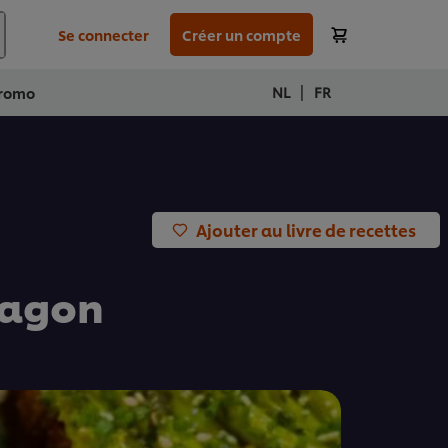
Se connecter
Créer un compte
|
NL
FR
romo
Ajouter au livre de recettes
tragon