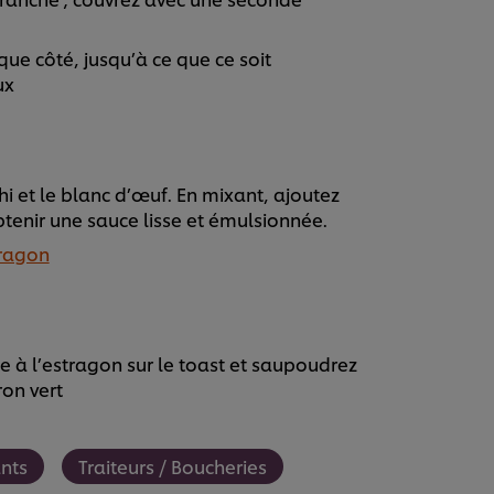
aque côté, jusqu’à ce que ce soit
ux
i et le blanc d’œuf. En mixant, ajoutez
obtenir une sauce lisse et émulsionnée.
tragon
à l’estragon sur le toast et saupoudrez
ron vert
nts
Traiteurs / Boucheries