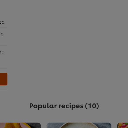
pc
 g
pc
Popular recipes
(10)