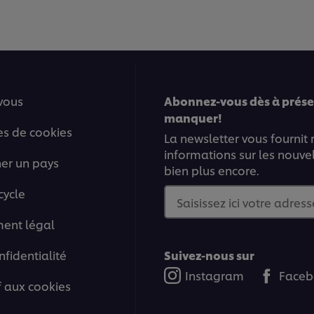
vous
Abonnez-vous dès à présen
manquer!
es de cookies
La newsletter vous fournit
informations sur les nouve
ner un pays
bien plus encore.
cycle
Saisissez ici votre adress
ment légal
nfidentialité
Suivez-nous sur
Instagram
Faceb
if aux cookies