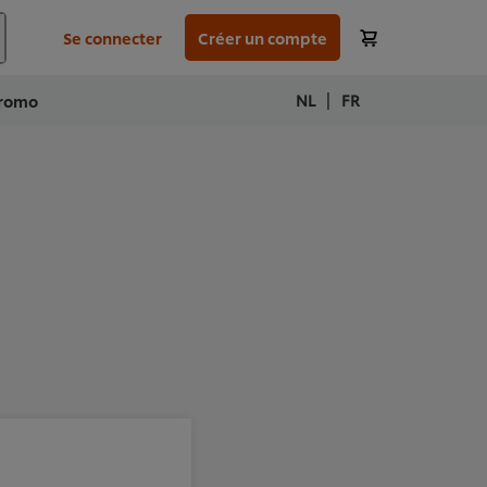
Se connecter
Créer un compte
|
NL
FR
romo