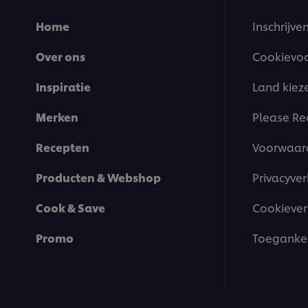
Home
Inschrijve
Over ons
Cookievo
Inspiratie
Land kiez
Merken
Please Re
Recepten
Voorwaar
Producten & Webshop
Privacyver
Cook & Save
Cookiever
Promo
Toegankel