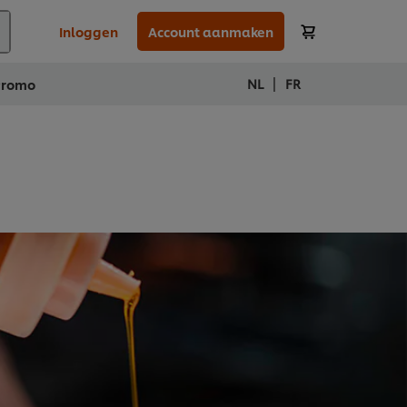
Inloggen
Account aanmaken
|
NL
FR
Promo