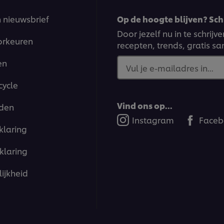
n nieuwsbrief
Op de hoogte blijven? Schr
Door jezelf nu in te schrij
orkeuren
recepten, trends, gratis s
en
Vul je e-mailadres in...
cycle
Vind ons op...
den
Instagram
Faceb
klaring
klaring
ijkheid