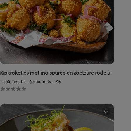
Kipkroketjes met maispuree en zoetzure rode ui
Hoofdgerecht
Restaurants
Kip
Geen
beoordelingen
ingediend
voor
deze
recipe