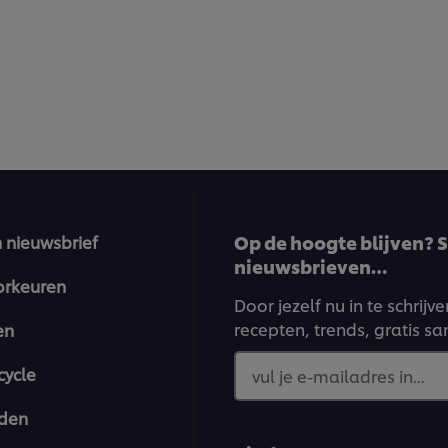
Op de hoogte blijven? Sc
n nieuwsbrief
nieuwsbrieven…
orkeuren
Door jezelf nu in te schrij
recepten, trends, gratis s
en
cycle
vul je e-mailadres in...
den