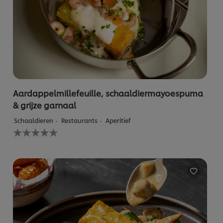
Aardappelmillefeuille, schaaldiermayoespuma
& grijze garnaal
Schaaldieren
Restaurants
Aperitief
Geen
beoordelingen
ingediend
voor
deze
recipe