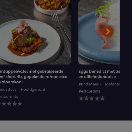
ardappelwafel met gebraiseerde
Eggs benedict met asperge
ef short rib, gepekelde romanesco
en dillehollandaise
n bloemkool
Rundsvlees
Hoofdgerecht
undsvlees
Hoofdgerecht
Restaurants
Geen
estaurants
een
beoordelingen
eoordelingen
ingediend
ngediend
voor
oor
deze
eze
recipe
ecipe