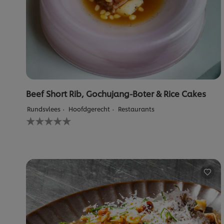
basis
van
4
beoordelingen.
Beef Short Rib, Gochujang-Boter & Rice Cakes
Rundsvlees
Hoofdgerecht
Restaurants
Geen
beoordelingen
ingediend
voor
deze
recipe