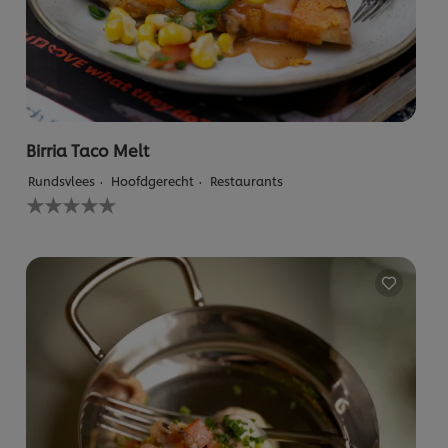
Birria Taco Melt
Rundsvlees
Hoofdgerecht
Restaurants
Geen
beoordelingen
ingediend
voor
deze
recipe