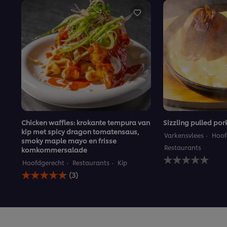
Chicken waffles: krokante tempura van
Sizzling pulled por
kip met spicy dragon tomatensaus,
Varkensvlees
Hoof
smoky maple mayo en frisse
Restaurants
komkommersalade
Geen
Hoofdgerecht
Restaurants
Kip
beoordelingen
De
ingediend
(3)
gemiddelde
voor
beoordeling
deze
van
recipe
deze
Chicken
waffles: