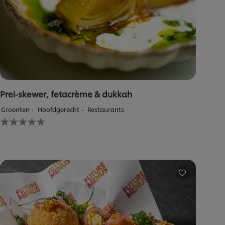
Prei-skewer, fetacrème & dukkah
Groenten
Hoofdgerecht
Restaurants
Geen
beoordelingen
ingediend
voor
deze
recipe