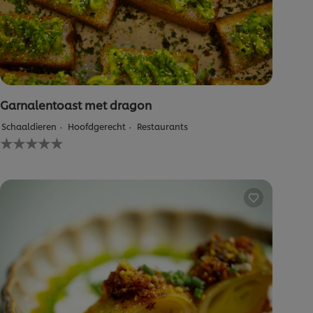
Garnalentoast met dragon
Schaaldieren
Hoofdgerecht
Restaurants
Geen
beoordelingen
ingediend
voor
deze
recipe