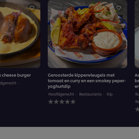
k cheese burger
Geroosterde kippenvleugels met
A
tomaat en curry en een smokey peper-
be
dgerecht
yoghurtdip
e
Hoofdgerecht
Restaurants
Kip
R
Geen
R
beoordelingen
G
ingediend
b
voor
i
deze
v
recipe
d
r