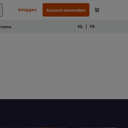
Inloggen
Account aanmaken
|
NL
FR
Promo