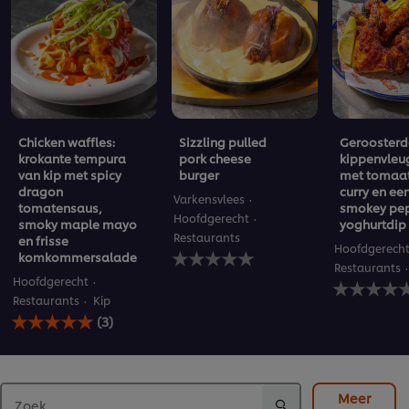
Chicken waffles:
Sizzling pulled
Geroosterd
krokante tempura
pork cheese
kippenvleu
van kip met spicy
burger
met tomaat
dragon
curry en ee
Varkensvlees
tomatensaus,
smokey pep
Hoofdgerecht
smoky maple mayo
yoghurtdip
Restaurants
en frisse
Hoofdgerech
Geen
komkommersalade
beoordelingen
Restaurants
Geen
Hoofdgerecht
ingediend
beoordelin
voor
Restaurants
Kip
De
ingediend
deze
(3)
gemiddelde
voor
recipe
beoordeling
deze
van
recipe
deze
Chicken
Meer