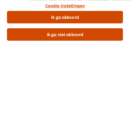
Recepten
toestemming cookies te gebruiken.
Cookie-instellingen
Producten & Webshop
Ik ga akkoord
Cook & Save
Ik ga niet akkoord
Promo
Inschrijven nieuwsbrief
Cookievoorkeuren
Land kiezen
Please Recycle
Voorwaarden
Privacyverklaring
Cookieverklaring