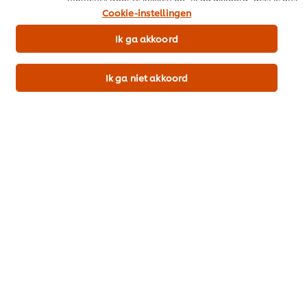
Recepten
toestemming cookies te gebruiken.
Cookie-instellingen
Producten & Webshop
Ik ga akkoord
Cook & Save
Ik ga niet akkoord
Promo
Inschrijven nieuwsbrief
Cookievoorkeuren
Land kiezen
Please Recycle
Voorwaarden
Privacyverklaring
Cookieverklaring