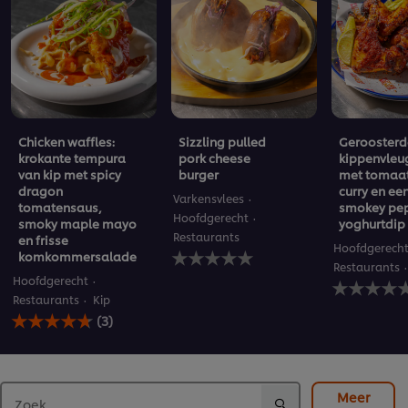
Chicken waffles:
Sizzling pulled
Geroosterd
krokante tempura
pork cheese
kippenvleu
van kip met spicy
burger
met tomaat
dragon
curry en ee
Varkensvlees
tomatensaus,
smokey pep
Hoofdgerecht
smoky maple mayo
yoghurtdip
Restaurants
en frisse
Hoofdgerech
Geen
komkommersalade
beoordelingen
Restaurants
Geen
Hoofdgerecht
ingediend
beoordelin
voor
Restaurants
Kip
De
ingediend
deze
(3)
gemiddelde
voor
recipe
beoordeling
deze
van
recipe
deze
Chicken
Meer