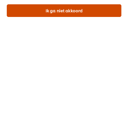
Ik ga niet akkoord
In winkelwagen
Home
Over ons
Inspiratie
Merken
Recepten