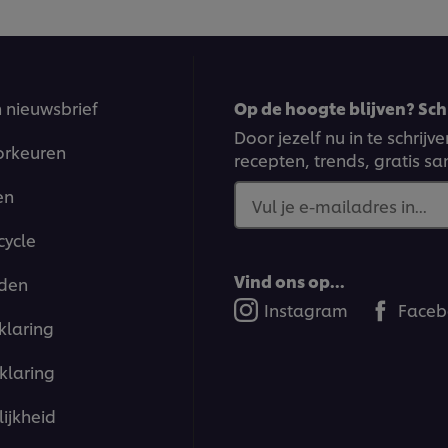
n nieuwsbrief
Op de hoogte blijven? Schr
Door jezelf nu in te schrij
orkeuren
recepten, trends, gratis s
en
Vul je e-mailadres in...
cycle
Vind ons op...
den
Instagram
Faceb
klaring
klaring
ijkheid