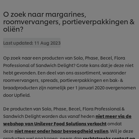
O zoek naar margarines,
roomvervangers, portieverpakkingen &
oliën?
Last updated:
11 Aug 2023
Op zoek naar een producten van Solo, Phase, Becel, Flora
Professional of Sandwich Delight? Grote kans dat je deze niet
hebt gevonden. Een deel van ons assortiment, waaronder
roomvervangers, spreads, portieverpakkingen en bak- &
braadproducten zijn namelijk per 1 januari 2020 overgenomen
door Upfield.
De producten van Solo, Phase, Becel, Flora Professional &
Sandwich Delight worden dus vanaf heden
niet meer via de
webshop van Unilever Food Solutions verkocht
omdat
deze
niet meer onder haar bevoegdheid vallen
. Wil je deze
producten wel nog kopen, neem dan
rechtstreeks contact op