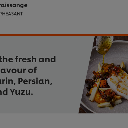
raissange
 PHEASANT
the fresh and
lavour of
in, Persian,
nd Yuzu.