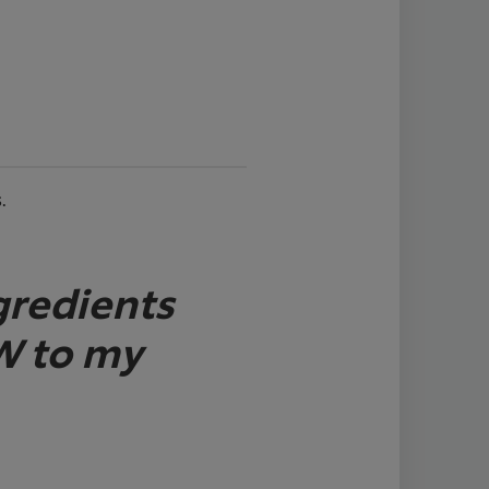
.
gredients
W to my