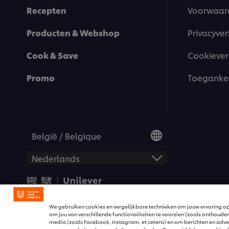
Recepten
Voorwaar
Producten & Webshop
Privacyver
Cook & Save
Cookiever
Promo
Toegankel
België / Belgique
© 2026 Unilever Food Solut
We gebruiken cookies en vergelijkbare technieken om jouw ervaring op
om jou van verschillende functionaliteiten te voorzien (zoals onthouden
media (zoals Facebook, Instagram, et cetera) en om berichten en advert