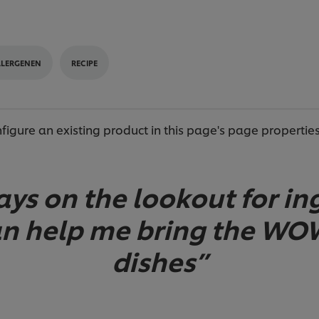
LLERGENEN
RECIPE
igure an existing product in this page's page properties
ays on the lookout for in
an help me bring the WO
dishes