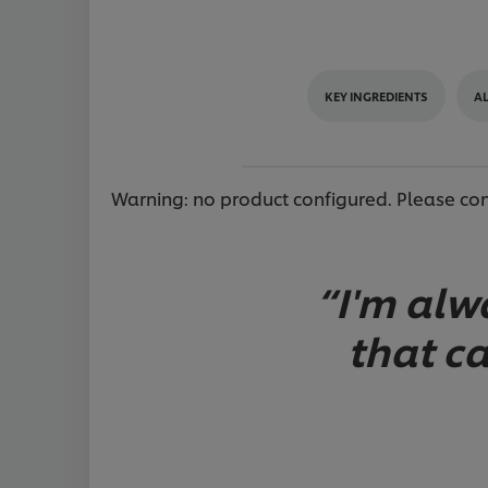
KEY INGREDIENTS
A
Warning: no product configured. Please conf
I'm alw
that c