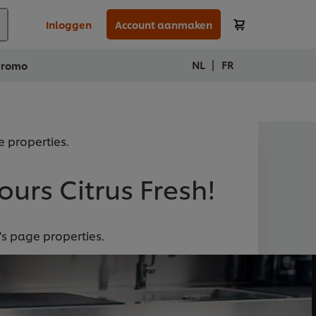
Inloggen
Account aanmaken
|
NL
FR
Promo
e properties.
ours Citrus Fresh!
's page properties.