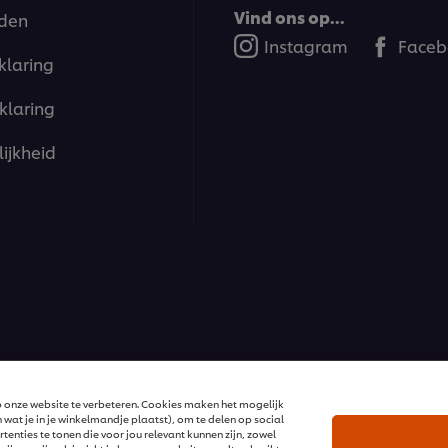
Vind ons op...
den
Instagram
Faceb
klaring
klaring
ijkheid
ions | Alle rechten voorbehouden
 onze website te verbeteren. Cookies maken het mogelijk
 wat je in je winkelmandje plaatst), om te delen op social
enties te tonen die voor jou relevant kunnen zijn, zowel