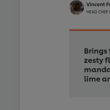
Vincent F
HEAD CHEF
Brings 
zesty f
mandar
lime a