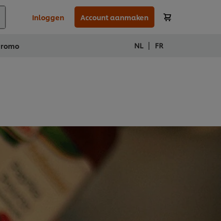
Inloggen
Account aanmaken
|
NL
FR
Promo