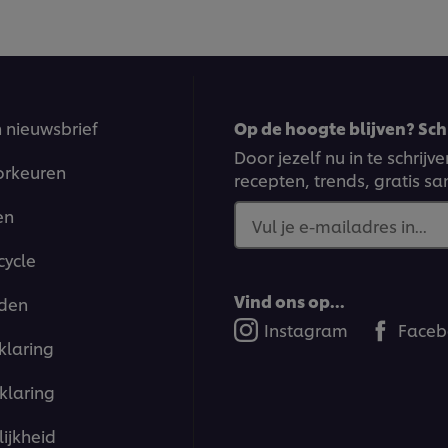
n nieuwsbrief
Op de hoogte blijven? Schr
Door jezelf nu in te schrij
orkeuren
recepten, trends, gratis s
en
Vul je e-mailadres in...
cycle
Vind ons op...
den
Instagram
Faceb
klaring
klaring
ijkheid