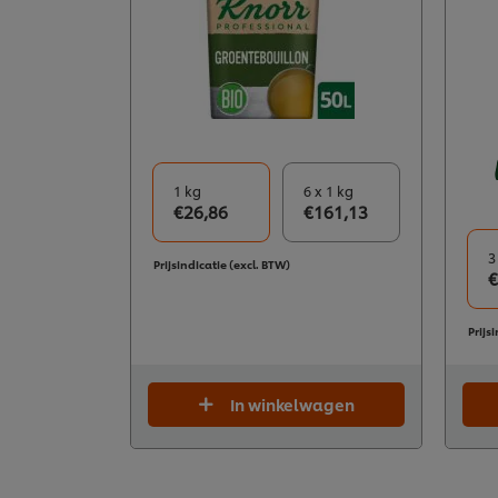
1 kg
6 x 1 kg
€26,86
€161,13
3
Prijsindicatie (excl. BTW)
€
Prijs
In winkelwagen