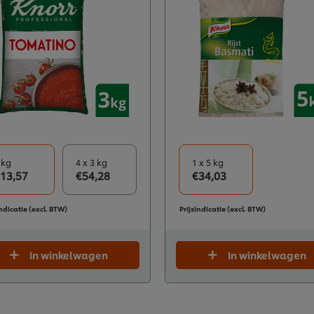
 kg
4 x 3 kg
1 x 5 kg
13,57
€54,28
€34,03
indicatie (excl. BTW)
Prijsindicatie (excl. BTW)
In winkelwagen
In winkelwagen