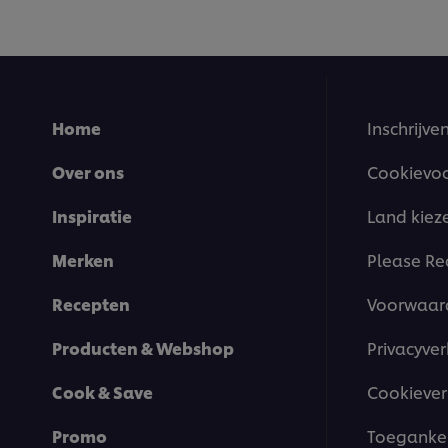
Home
Inschrijve
Over ons
Cookievo
Inspiratie
Land kiez
Merken
Please Re
Recepten
Voorwaar
Producten & Webshop
Privacyver
Cook & Save
Cookiever
Promo
Toegankel