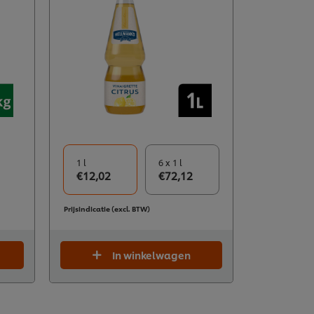
1 l
6 x 1 l
€12,02
€72,12
Prijsindicatie (excl. BTW)
In winkelwagen