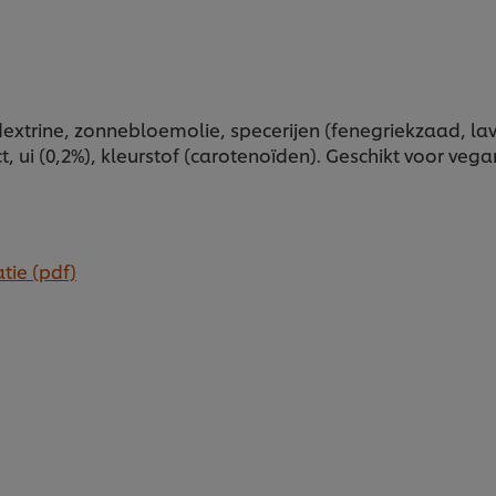
odextrine, zonnebloemolie, specerijen (fenegriekzaad, l
ct, ui (0,2%), kleurstof (carotenoïden). Geschikt voor vega
tie (pdf)