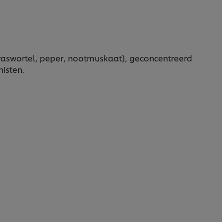
avaswortel, peper, nootmuskaat), geconcentreerd
nisten.