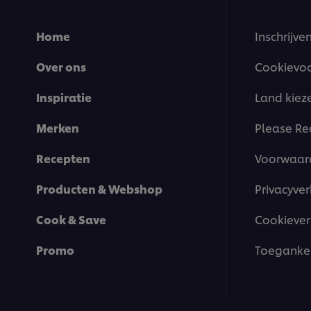
Home
Inschrijve
Over ons
Cookievo
Inspiratie
Land kiez
Merken
Please Re
Recepten
Voorwaar
Producten & Webshop
Privacyver
Cook & Save
Cookiever
Promo
Toegankel