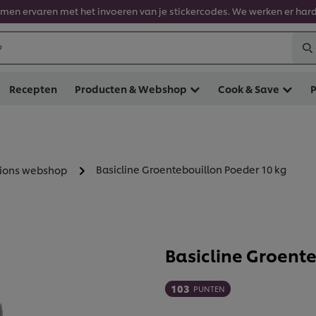
en ervaren met het invoeren van je stickercodes. We werken er hard
?
Recepten
Producten & Webshop
Cook & Save
Basicline Groentebouillon Poeder 10 kg
tions webshop
Basicline Groent
103
PUNTEN