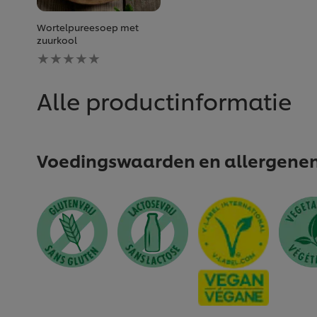
Wortelpureesoep met
zuurkool
Geen
beoordelingen
ingediend
voor
Alle productinformatie
deze
recipe
Voedingswaarden en allergene