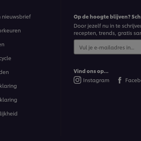
n nieuwsbrief
Op de hoogte blijven? Schr
Door jezelf nu in te schrij
orkeuren
recepten, trends, gratis s
en
Vul je e-mailadres in...
cycle
Vind ons op...
den
Instagram
Faceb
klaring
klaring
ijkheid