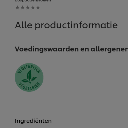
Geen
beoordelingen
ingediend
voor
Alle productinformatie
deze
recipe
Voedingswaarden en allergene
Ingrediënten