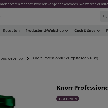
en ervaren met het invoeren van je stickercodes. We werken er hard
?
Recepten
Producten & Webshop
Cook & Save
Knorr Professional Courgettesoep 10 kg
tions webshop
Knorr Profession
160
PUNTEN