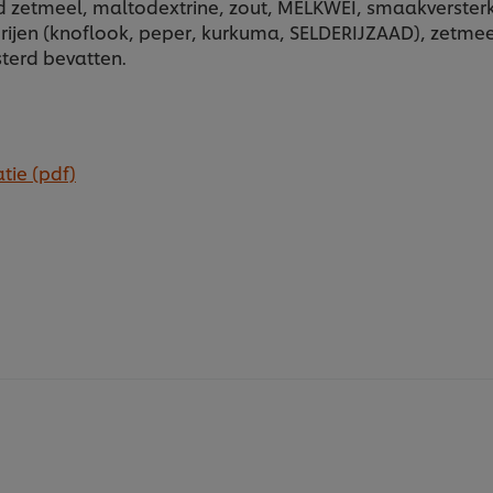
etmeel, maltodextrine, zout, MELKWEI, smaakversterker
ijen (knoflook, peper, kurkuma, SELDERIJZAAD), zetmeel,
terd bevatten.
tie (pdf)