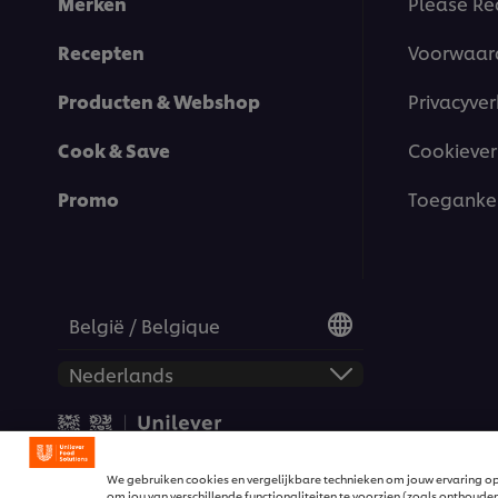
Merken
Please Re
Recepten
Voorwaar
Producten & Webshop
Privacyver
Cook & Save
Cookiever
Promo
Toegankel
België / Belgique
© 2026 Unilever Food Solut
We gebruiken cookies en vergelijkbare technieken om jouw ervaring op
om jou van verschillende functionaliteiten te voorzien (zoals onthouden