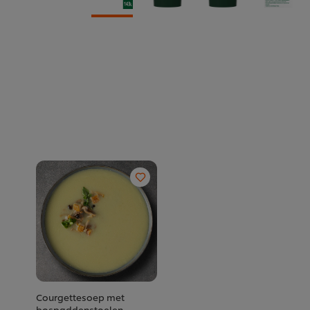
Courgettesoep met
bospaddenstoelen