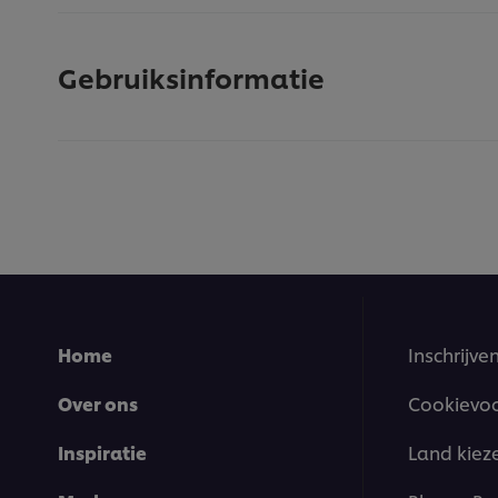
Gebruiksinformatie
Home
Inschrijve
Over ons
Cookievo
Inspiratie
Land kiez