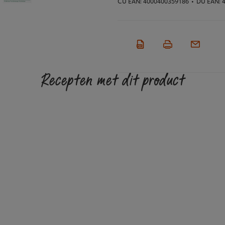
CU EAN:
4000400359186
•
DU EAN:
4
Recepten met dit product