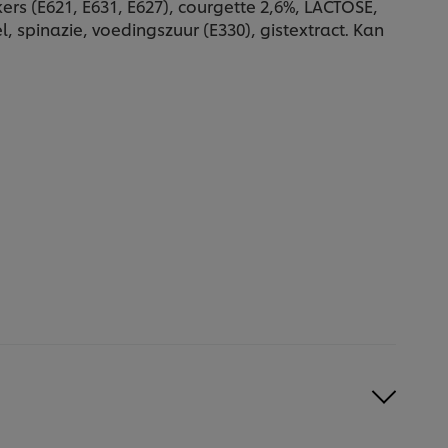
s (E621, E631, E627), courgette 2,6%, LACTOSE,
 spinazie, voedingszuur (E330), gistextract. Kan