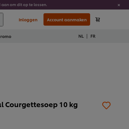
 aan om dit op te lossen.
Inloggen
Account aanmaken
|
NL
FR
Promo
al Courgettesoep 10 kg