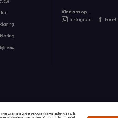
cycle
Vind ons op...
den
Instagram
Faceb
klaring
klaring
ijkheid
ions | Alle rechten voorbehouden
 onze website te verbeteren. Cookies maken het mogelijk
 wat je in je winkelmandje plaatst), om te delen op social