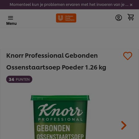
Momenteel kun je problemen ervaren met het invoeren van je stickercodes. We werken er hard aan om dit op te lossen.
Menu
Knorr Professional Gebonden
Ossenstaartsoep Poeder 1.26 kg​
34
PUNTEN