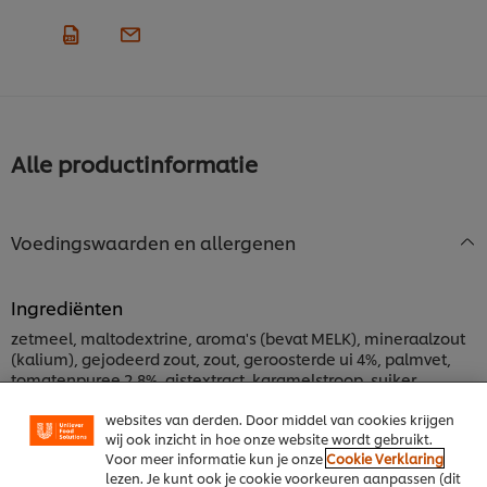
Alle productinformatie
Voedingswaarden en allergenen
We gebruiken cookies en vergelijkbare technieken om
jouw ervaring op onze website te verbeteren. Cookies
maken het mogelijk om jou van verschillende
Ingrediënten
functionaliteiten te voorzien (zoals onthouden wat je
zetmeel, maltodextrine, aroma's (bevat MELK), mineraalzout
in je winkelmandje plaatst), om te delen op social
(kalium), gejodeerd zout, zout, geroosterde ui 4%, palmvet,
media (zoals Facebook, Instagram, et cetera) en om
tomatenpuree 2,8%, gistextract, karamelstroop, suiker,
berichten en advertenties te tonen die voor jou
rundvlees 0,93%, specerijen (paprika, karwij 0,16%, peper,
relevant kunnen zijn, zowel op onze website als op
websites van derden. Door middel van cookies krijgen
peterseliewortel), uisapconcentraat, kruiden (laurierblad
wij ook inzicht in hoe onze website wordt gebruikt.
0,18%, rozemarijn 0,16%), zonnebloemolie, ossenstaartvlees
Voor meer informatie kun je onze
Cookie Verklaring
0,02%. Kan glutenbevattenden granen, ei, soja, selderij en
lezen. Je kunt ook je cookie voorkeuren aanpassen (dit
mosterd bevatten.