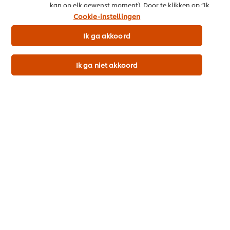
kan op elk gewenst moment). Door te klikken op “Ik
ga akkoord” geef je ons toestemming cookies te
Cookie-instellingen
gebruiken.
Voedingswaarden
Ik ga akkoord
Download de gedetailleerde productspecificatie (pdf)
Ik ga niet akkoord
Productinformatie
Home