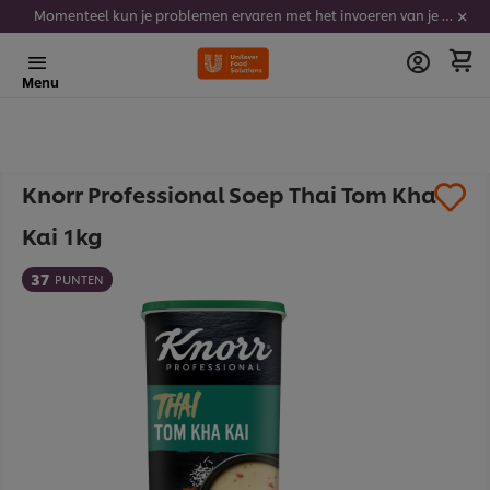
Momenteel kun je problemen ervaren met het invoeren van je stickercodes. We werken er hard aan om dit op te lossen.
Menu
​Knorr Professional Soep Thai Tom Kha
Kai 1kg
37
PUNTEN