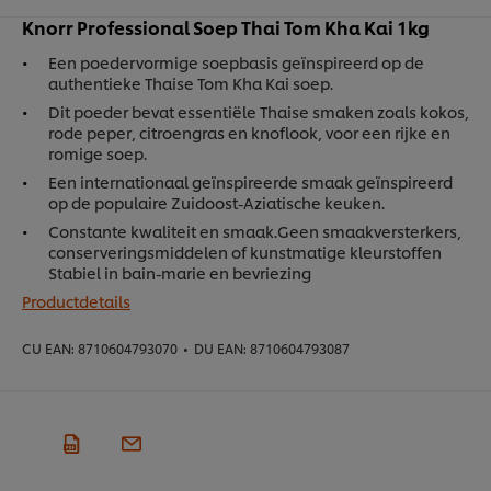
​Knorr Professional Soep Thai Tom Kha Kai 1kg
Een poedervormige soepbasis geïnspireerd op de
authentieke Thaise Tom Kha Kai soep.
​Dit poeder bevat essentiële Thaise smaken zoals kokos,
rode peper, citroengras en knoflook, voor een rijke en
romige soep.
Een internationaal geïnspireerde smaak geïnspireerd
op de populaire Zuidoost-Aziatische keuken.​
Constante kwaliteit en smaak.​ Geen smaakversterkers,
conserveringsmiddelen of kunstmatige kleurstoffen​
Stabiel in bain-marie en bevriezing
Productdetails
CU EAN:
8710604793070
•
DU EAN:
8710604793087