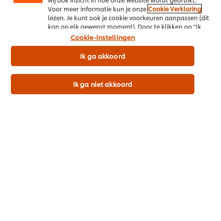
Productinformatie
Voor meer informatie kun je onze
Cookie Verklaring
lezen. Je kunt ook je cookie voorkeuren aanpassen (dit
kan op elk gewenst moment). Door te klikken op “Ik
ga akkoord” geef je ons toestemming cookies te
Cookie-instellingen
gebruiken.
Ik ga akkoord
Gebruiksinformatie
Ik ga niet akkoord
Vergelijkbare producten
Knorr Professional
Knorr
Bospaddenstoelen Crèmesoep
Crème
Poeder 1 kg​
20
PU