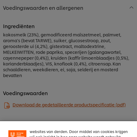
Voedingswaarden en allergenen
Ingrediënten
kokosmelk (23%), gemodificeerd maïszetmeel, palmvet,
aroma’s (bevat TARWE), suiker, glucosestroop, zout,
geroosterde ui (4,2%), ​gistextract, maltodextrine,
MELKEIWITTEN, rode paprika, specerijen (galangawortel,
cayennepeper (0,4%)), kruiden (kaffir limoenblaadjes (0,5%), ​
korianderblaadjes), VIS, knoflook (0,4%), citroensap. Kan
schaaldieren, weekdieren, ei, soja, selderij en mosterd
bevatten
We gebruiken cookies en vergelijkbare technieken om
Voedingswaarden
jouw ervaring op onze website te verbeteren. Cookies
maken het mogelijk om jou van verschillende
functionaliteiten te voorzien (zoals onthouden wat je
Download de gedetailleerde productspecificatie (pdf)
in je winkelmandje plaatst), om te delen op social
media (zoals Facebook, Instagram, et cetera) en om
berichten en advertenties te tonen die voor jou
relevant kunnen zijn, zowel op onze website als op
websites van derden. Door middel van cookies krijgen
wij ook inzicht in hoe onze website wordt gebruikt.