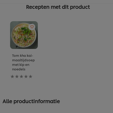
Recepten met dit product
Tom kha kai-
maaltijdsoep
met kip en
noedels
Geen
beoordelingen
ingediend
voor
deze
recipe
Alle productinformatie