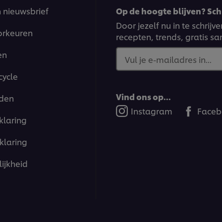
n nieuwsbrief
Op de hoogte blijven? Schr
Door jezelf nu in te schrij
orkeuren
recepten, trends, gratis s
en
Vul je e-mailadres in...
cycle
Vind ons op...
den
Instagram
Faceb
klaring
klaring
ijkheid