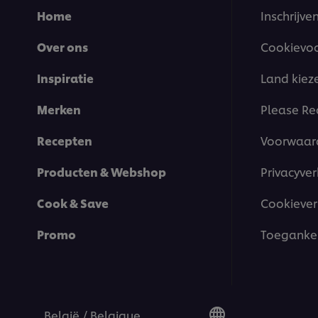
Home
Inschrijve
Over ons
Cookievo
Inspiratie
Land kiez
Merken
Please Re
Recepten
Voorwaar
Producten & Webshop
Privacyver
Cook & Save
Cookiever
Promo
Toegankel
België / Belgique