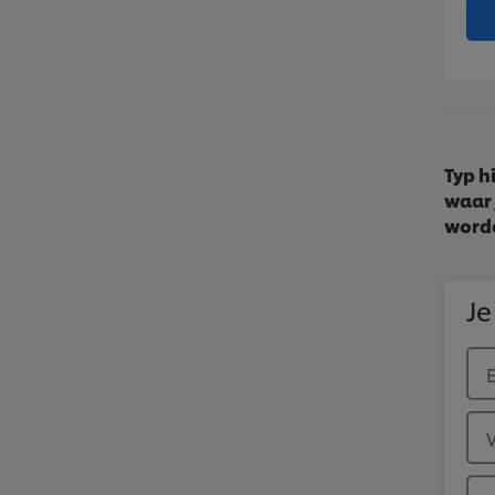
Typ h
waar 
worde
Je