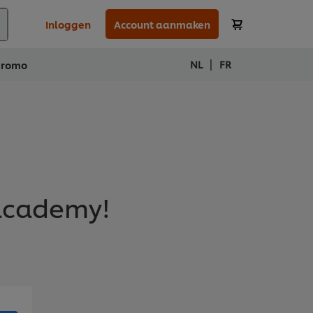
Inloggen
Account aanmaken
|
NL
FR
Promo
academy!