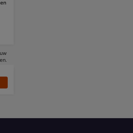
zen
ouw
en.