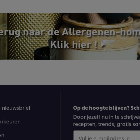
n nieuwsbrief
Op de hoogte blijven? Schr
Door jezelf nu in te schrij
orkeuren
recepten, trends, gratis s
en
Vul je e-mailadres in...