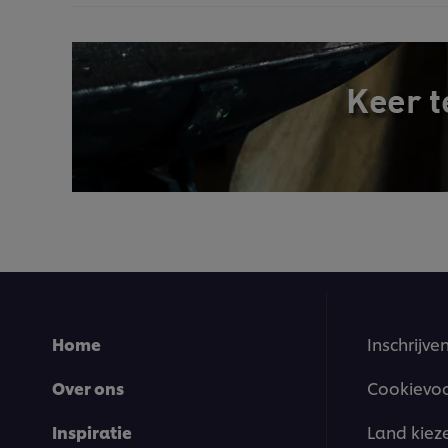
Home
Inschrijve
Over ons
Cookievo
Inspiratie
Land kiez