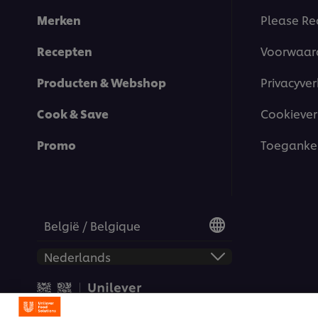
Merken
Please Re
Recepten
Voorwaar
Producten & Webshop
Privacyver
Cook & Save
Cookiever
Promo
Toegankel
België / Belgique
© 2026 Unilever Food Solut