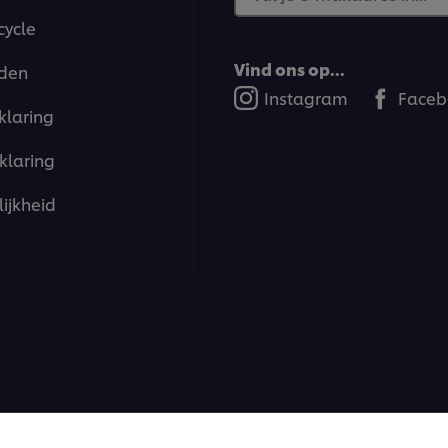
cycle
Vind ons op...
den
Instagram
Faceb
klaring
klaring
ijkheid
ions | Alle rechten voorbehouden