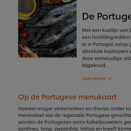
De Portug
Met een kustlijn van b
een hoofdingrediënt 
er in Portugal volop 
absolute koplopers 
deze eenvoudige visb
bijgekruid.
Op de Portugese menukaart
Hoewel mager varkensvlees en chorizo onder loka
merendeel van de regionale Portugese gerechten 
worden de Portugezen soms kabeljauweters gen
sardines, tong, zwaardvis, inktvis en kreeft ko