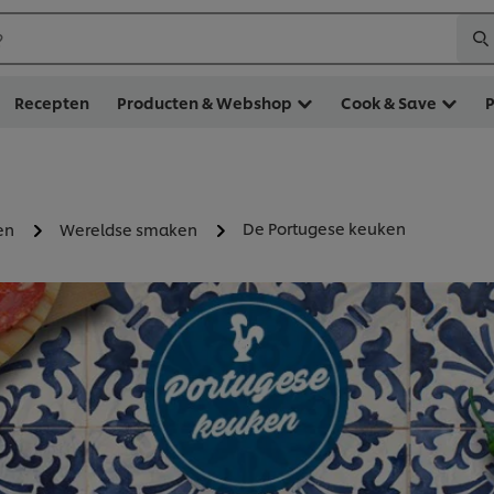
?
Recepten
Producten & Webshop
Cook & Save
De Portugese keuken
en
Wereldse smaken