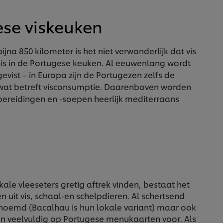
ese viskeuken
ijna 850 kilometer is het niet verwonderlijk dat vis
is in de Portugese keuken. Al eeuwenlang wordt
gevist – in Europa zijn de Portugezen zelfs de
wat betreft visconsumptie. Daarenboven worden
ereidingen en -soepen heerlijk mediterraans
le vleeseters gretig aftrek vinden, bestaat het
uit vis, schaal-en schelpdieren. Al schertsend
oemd (Bacalhau is hun lokale variant) maar ook
men veelvuldig op Portugese menukaarten voor. Als