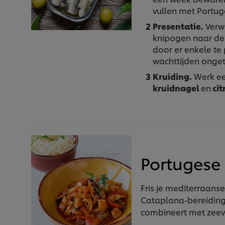
vullen met Portuge
Presentatie.
Verwe
knipogen naar de
door er enkele te
wachttijden onge
Kruiding.
Werk een
kruidnagel
en
cit
Portugese
Fris je mediterraans
Cataplana-bereiding
combineert met zeev