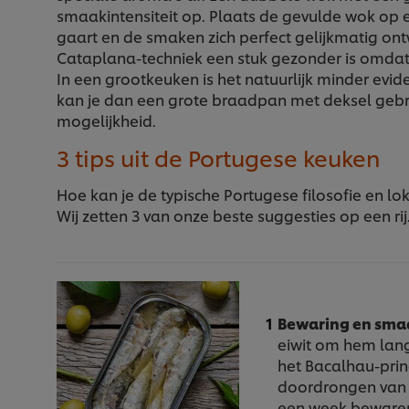
smaakintensiteit op. Plaats de gevulde wok op
gaart en de smaken zich perfect gelijkmatig ont
Cataplana-techniek een stuk gezonder is omdat 
In een grootkeuken is het natuurlijk minder evi
kan je dan een grote braadpan met deksel gebru
mogelijkheid.
3 tips uit de Portugese keuken
Hoe kan je de typische Portugese filosofie en l
Wij zetten 3 van onze beste suggesties op een rij
Bewaring en sma
eiwit om hem lang
het Bacalhau-princ
doordrongen van s
een week bewaren.