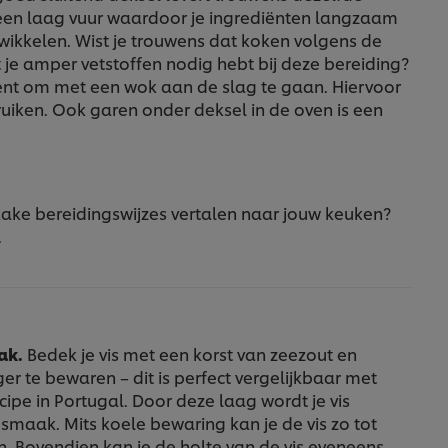
 een laag vuur waardoor je ingrediënten langzaam
wikkelen. Wist je trouwens dat koken volgens de
je amper vetstoffen nodig hebt bij deze bereiding?
dent om met een wok aan de slag te gaan. Hiervoor
iken. Ook garen onder deksel in de oven is een
okake bereidingswijzes vertalen naar jouw keuken?
.
ak.
Bedek je vis met een korst van zeezout en
er te bewaren – dit is perfect vergelijkbaar met
ipe in Portugal. Door deze laag wordt je vis
maak. Mits koele bewaring kan je de vis zo tot
 Bovendien kan je de holte van de vis eveneens