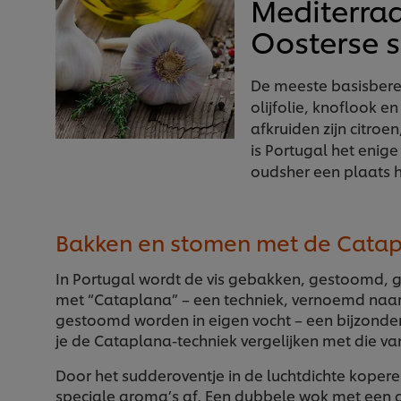
Mediterra
Oosterse s
De meeste basisbere
olijfolie, knoflook en
afkruiden zijn citroen
is Portugal het enig
oudsher een plaats h
Bakken en stomen met de Cata
In Portugal wordt de vis gebakken, gestoomd, g
met “Cataplana” – een techniek, vernoemd naa
gestoomd worden in eigen vocht – een bijzonder
je de Cataplana-techniek vergelijken met die v
Door het sudderoventje in de luchtdichte koper
speciale aroma’s af. Een dubbele wok met een g