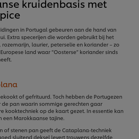
anse kruidenbasis met
pice
idingen in Portugal gebeuren aan de hand van
 ui. Extra specerijen die worden gebruikt bij het
, rozemarijn, laurier, peterselie en koriander – zo
e Europese land waar “Oosterse” koriander sinds
eeft.
plana
ekookt of gefrituurd. Toch hebben de Portugezen
r de pan waarin sommige gerechten gaar
e kooktechniek op de kaart gezet. In essentie kan
an een Marokkaanse tajine.
en of stenen pan geeft de Cataplana-techniek
oed sluitend deksel levert trouwens dezelfde