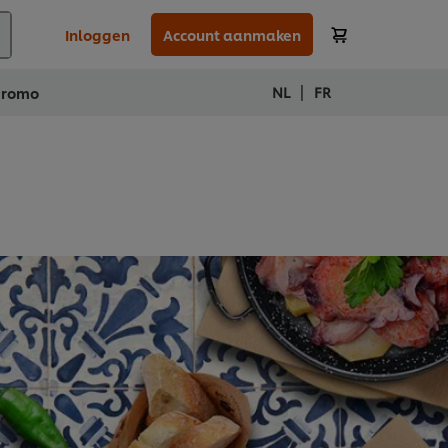
Inloggen
Account aanmaken
|
NL
FR
Promo