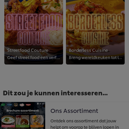
Streetfood Couture
Borderless Cuisine
Geef street food een verfijnde upgrade met focus op vakmanschap, herkomst en storytelling. Breng gerechten tot leven met passie...
Breng wereldkeuken tot leven met authentieke smaken en vakmanschap. Laat gerechten spreken met culturele roots, creativiteit en...
Dit zou je kunnen interesseren...
Ons Assortiment
Ontdek ons assortiment dat jouw
helpt om voorop te blijven lopen in