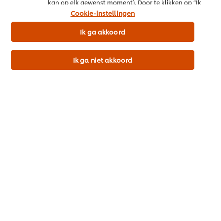
kan op elk gewenst moment). Door te klikken op “Ik
ga akkoord” geef je ons toestemming cookies te
Over ons
Cookie-instellingen
gebruiken.
Ik ga akkoord
Inspiratie
Merken
Ik ga niet akkoord
Recepten
Producten & Webshop
Cook & Save
Promo
Inschrijven nieuwsbrief
Cookievoorkeuren
Land kiezen