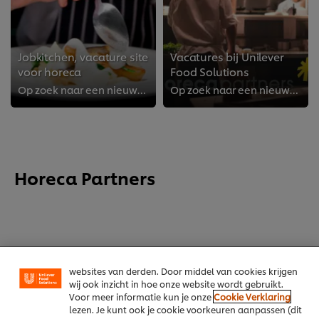
Jobkitchen, vacature site
Vacatures bij Unilever
voor horeca
Food Solutions
Op zoek naar een nieuwe job in de Horeca? Of wil je je bedrijf uitbreiden met nieuw personeel in de keuken en/of zaal?
Op zoek naar een nieuwe job in de Horeca? Of wil je je bedrijf uitbreiden met nieuw personeel in de keuken en/of zaal?
We gebruiken cookies en vergelijkbare technieken om
Horeca Partners
jouw ervaring op onze website te verbeteren. Cookies
maken het mogelijk om jou van verschillende
functionaliteiten te voorzien (zoals onthouden wat je
in je winkelmandje plaatst), om te delen op social
media (zoals Facebook, Instagram, et cetera) en om
berichten en advertenties te tonen die voor jou
relevant kunnen zijn, zowel op onze website als op
websites van derden. Door middel van cookies krijgen
wij ook inzicht in hoe onze website wordt gebruikt.
Voor meer informatie kun je onze
Cookie Verklaring
Home
lezen. Je kunt ook je cookie voorkeuren aanpassen (dit