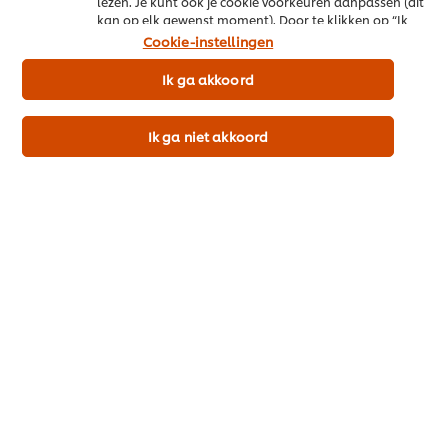
lezen. Je kunt ook je cookie voorkeuren aanpassen (dit
(0,1%) (kippenvlees, zout, antioxidant (rozemarijnextract)).
kan op elk gewenst moment). Door te klikken op “Ik
ga akkoord” geef je ons toestemming cookies te
Cookie-instellingen
gebruiken.
Voedingswaarden
Ik ga akkoord
Download de gedetailleerde productspecificatie (pdf)
Ik ga niet akkoord
Productinformatie