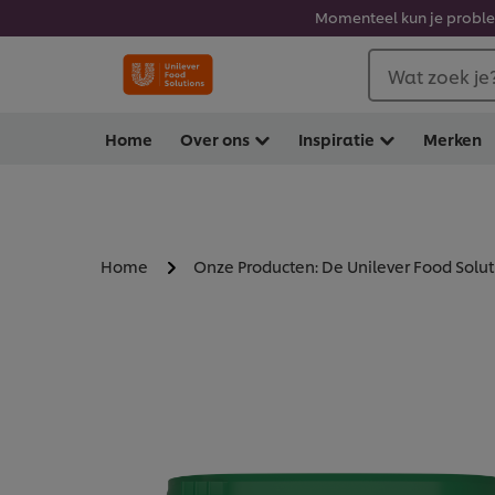
Momenteel kun je problem
Wat zoek je
Home
Over ons
Inspiratie
Merken
Home
Onze Producten: De Unilever Food Solu