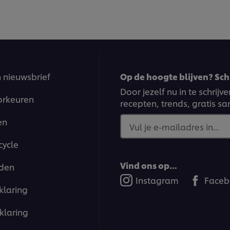
n nieuwsbrief
Op de hoogte blijven? Schr
Door jezelf nu in te schrij
orkeuren
recepten, trends, gratis s
en
Vul je e-mailadres in...
cycle
Vind ons op...
den
Instagram
Faceb
klaring
klaring