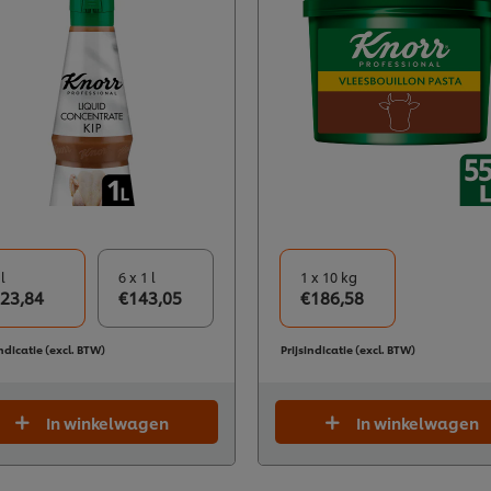
 l
6 x 1 l
1 x 10 kg
23,84
€143,05
€186,58
indicatie (excl. BTW)
Prijsindicatie (excl. BTW)
In winkelwagen
In winkelwagen