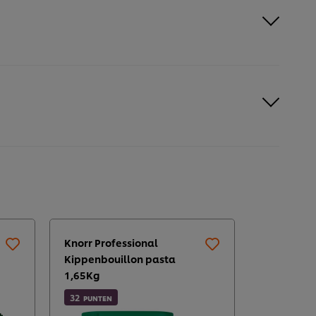
Knorr Professional
Knorr Prof
Kippenbouillon pasta
Vleesbouil
1,65Kg
28
PUNTEN
32
PUNTEN