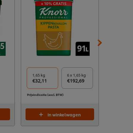
1,65 kg
6 x 1,65 kg
1 kg
€32,11
€192,69
€27,66
Prijsindicatie (excl. BTW)
Prijsindicatie 
In winkelwagen