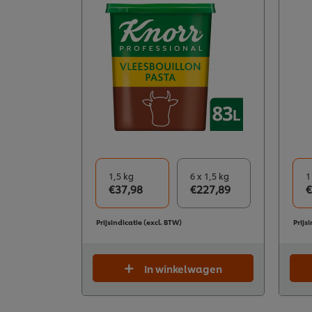
1,5 kg
6 x 1,5 kg
1
€37,98
€227,89
€
Prijsindicatie (excl. BTW)
Prijs
In winkelwagen