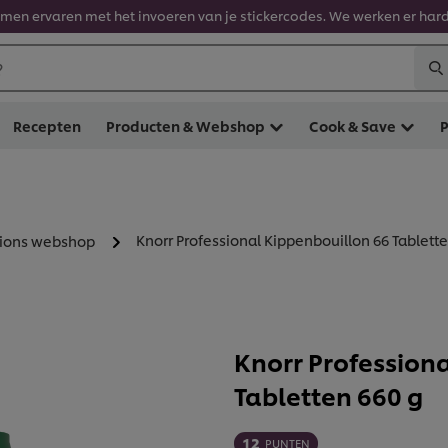
en ervaren met het invoeren van je stickercodes. We werken er hard
?
Recepten
Producten & Webshop
Cook & Save
Knorr Professional Kippenbouillon 66 Tablette
tions webshop
Knorr Profession
Tabletten 660 g
12
PUNTEN