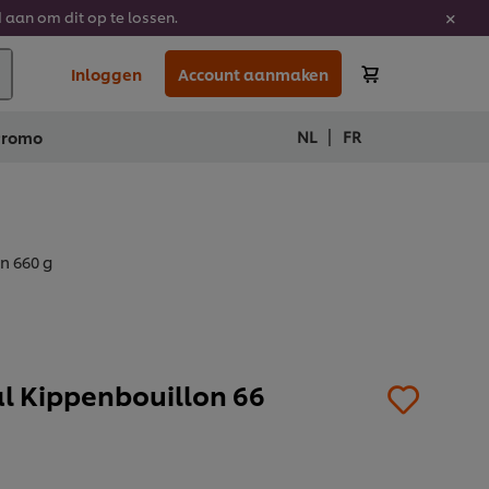
 aan om dit op te lossen.
Inloggen
Account aanmaken
|
NL
FR
Promo
n 660 g
al Kippenbouillon 66