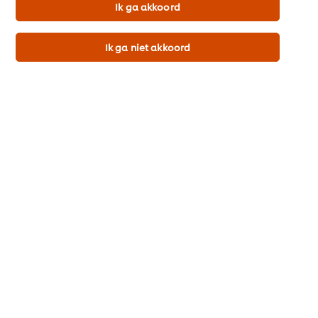
zonnebloemolie, ui1 2,2%, specerijen (lavaswortel, knoflook,
Ik ga akkoord
kurkuma), wortelsap1 0,3%. Geschikt voor veganisten.
1Duurzaam geteelde ingrediënten.
Ik ga niet akkoord
Voedingswaarden
Download de gedetailleerde productspecificatie (pdf)
Allergenen
Glutenvrij
Lactosevrij
Veganistisch
Vegetarisch
Productinformatie