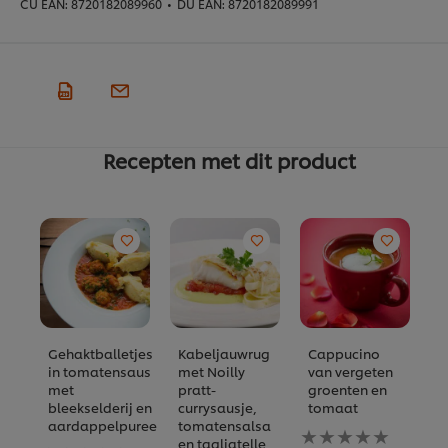
CU EAN:
8720182089960
•
DU EAN:
8720182089991
Recepten met dit product
Gehaktballetjes
Kabeljauwrug
Cappucino
W
in tomatensaus
met Noilly
van vergeten
G
met
pratt-
groenten en
b
bleekselderij en
currysausje,
tomaat
i
aardappelpuree
tomatensalsa
Geen
vo
en tagliatelle
Geen
beoordelingen
d