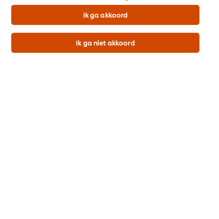
Ik ga akkoord
Meer recepten
Ik ga niet akkoord
Bekijk recepten (452)
Popular recipes
(10)