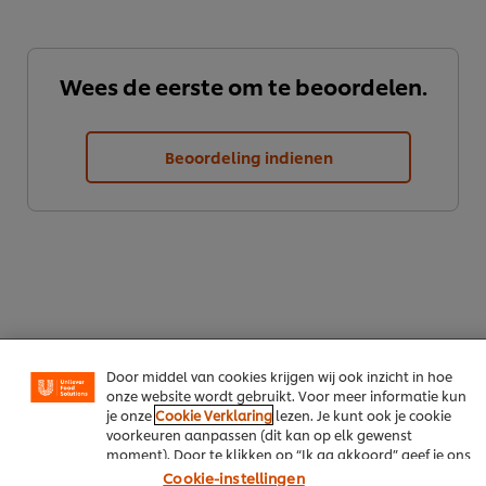
Wees de eerste om te beoordelen.
Beoordeling indienen
We gebruiken cookies en vergelijkbare technieken om
jouw ervaring op onze website te verbeteren. Cookies
maken het mogelijk om jou van verschillende
functionaliteiten te voorzien (zoals onthouden wat je in
je winkelmandje plaatst), om te delen op social media
(zoals Facebook, Instagram, et cetera) en om berichten
en advertenties te tonen die voor jou relevant kunnen
zijn, zowel op onze website als op websites van derden.
Download als PDF
Door middel van cookies krijgen wij ook inzicht in hoe
onze website wordt gebruikt. Voor meer informatie kun
je onze
Cookie Verklaring
lezen. Je kunt ook je cookie
Deel per email
voorkeuren aanpassen (dit kan op elk gewenst
moment). Door te klikken op “Ik ga akkoord” geef je ons
toestemming cookies te gebruiken.
Cookie-instellingen