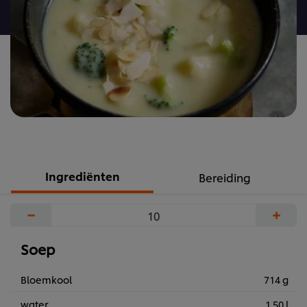
recipe
Ingrediënten
Bereiding
−
+
Soep
Bloemkool
714 g
water
1.50 l