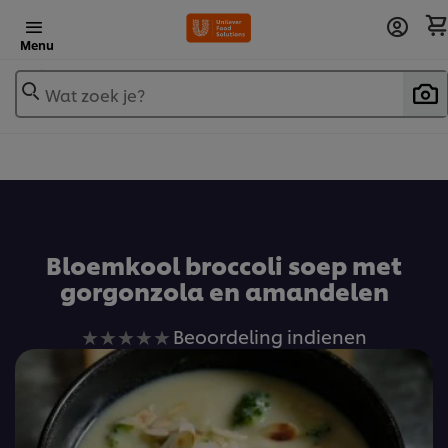
Menu
Wat zoek je?
Voeg toe aan receptenboek
Bloemkool broccoli soep met
gorgonzola en amandelen
Geen
Beoordeling indienen
beoordelingen
ingediend
voor
deze