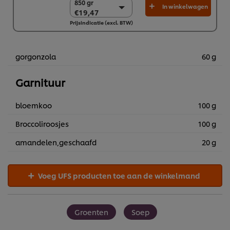
850 gr
850 gr
In winkelwagen
€19,47
€19,47
Prijsindicatie (excl. BTW)
6 x 850 gr
€116,83
gorgonzola
60 g
Garnituur
bloemkoo
100 g
Broccoliroosjes
100 g
amandelen,geschaafd
20 g
Voeg UFS producten toe aan de winkelmand
Groenten
Soep