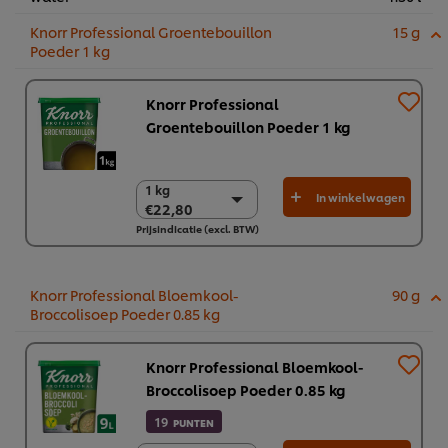
Knorr Professional Groentebouillon
15 g
Poeder 1 kg
Knorr Professional
Groentebouillon Poeder 1 kg
1 kg
1 kg
In winkelwagen
€22,80
€22,80
Prijsindicatie (excl. BTW)
6 x 1 kg
€136,83
Knorr Professional Bloemkool-
90 g
Broccolisoep Poeder 0.85 kg​
Knorr Professional Bloemkool-
Broccolisoep Poeder 0.85 kg​
19
PUNTEN