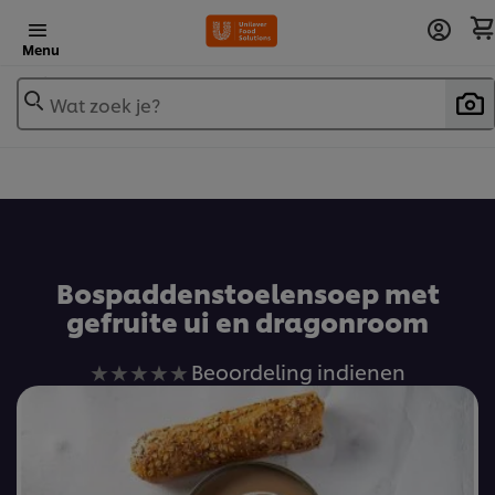
Menu
Wat zoek je?
Voeg toe aan receptenboek
Bospaddenstoelensoep met
gefruite ui en dragonroom
Geen
Beoordeling indienen
beoordelingen
ingediend
voor
deze