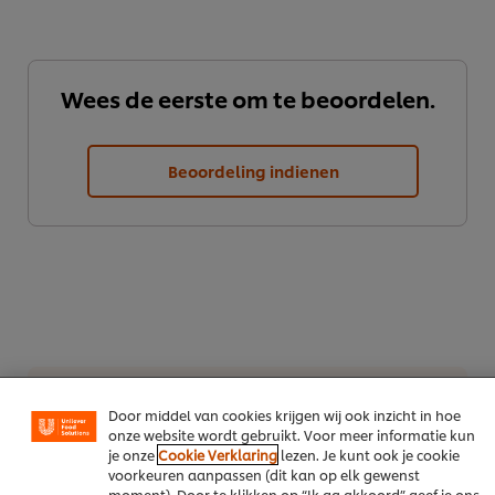
Wees de eerste om te beoordelen.
Beoordeling indienen
We gebruiken cookies en vergelijkbare technieken om
jouw ervaring op onze website te verbeteren. Cookies
maken het mogelijk om jou van verschillende
functionaliteiten te voorzien (zoals onthouden wat je in
je winkelmandje plaatst), om te delen op social media
(zoals Facebook, Instagram, et cetera) en om berichten
en advertenties te tonen die voor jou relevant kunnen
Download als PDF
zijn, zowel op onze website als op websites van derden.
Door middel van cookies krijgen wij ook inzicht in hoe
onze website wordt gebruikt. Voor meer informatie kun
Deel per email
je onze
Cookie Verklaring
lezen. Je kunt ook je cookie
voorkeuren aanpassen (dit kan op elk gewenst
moment). Door te klikken op “Ik ga akkoord” geef je ons