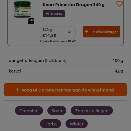
Knorr Primerba Dragon 340 g
15
PUNTEN
340 g
340 g
In winkelwagen
€14,80
€14,80
Prijsindicatie (excl. BTW)
2 x 340 g
€29,60
aangefruite ajuin (lichtbruin)
100 g
kervel
42 g
Voeg UFS producten toe aan de winkelmand
Groenten
Soep
Zorginstellingen
Herfst
Winter