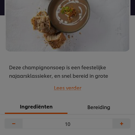
recipe
Deze champignonsoep is een feestelijke
najaarsklassieker, en snel bereid in grote
hoeveelheden. Verwarm je gasten met deze
Lees verder
smeuïge bospaddenstoelensoep met een
krokante topping van gebakken uitjes en een
Ingrediënten
Bereiding
scheutje dragonroom voor een peperachtige
smaak.
−
+
...