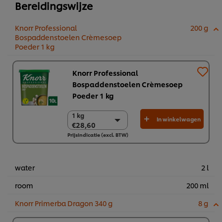
Bereidingswijze
Knorr Professional
200 g
Bospaddenstoelen Crèmesoep
Poeder 1 kg​
Knorr Professional
Bospaddenstoelen Crèmesoep
Poeder 1 kg​
1 kg
1 kg
In winkelwagen
€28,60
€28,60
Prijsindicatie (excl. BTW)
6 x 1 kg
€171,60
water
2 l
room
200 ml
Knorr Primerba Dragon 340 g
8 g