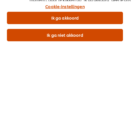
toestemming cookies te gebruiken.
Cookie-instellingen
Meer recepten
Ik ga akkoord
Ik ga niet akkoord
Bekijk recepten (449)
Popular recipes
(10)