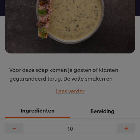
recipe
Voor deze soep komen je gasten of klanten
gegarandeerd terug. De volle smaken en
verschillende texturen maken er een onvergetelijk
Lees verder
culinair spektakel van.
...
Ingrediënten
Bereiding
−
+