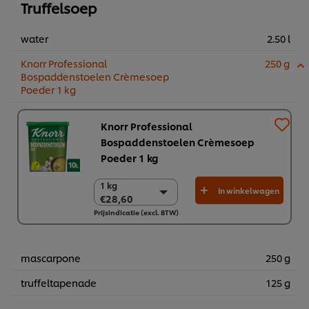
Truffelsoep
water
2.50 l
Knorr Professional
250 g
Bospaddenstoelen Crèmesoep
Poeder 1 kg​
Knorr Professional
Bospaddenstoelen Crèmesoep
Poeder 1 kg​
1 kg
1 kg
In winkelwagen
€28,60
€28,60
Prijsindicatie (excl. BTW)
6 x 1 kg
€171,60
mascarpone
250 g
truffeltapenade
125 g