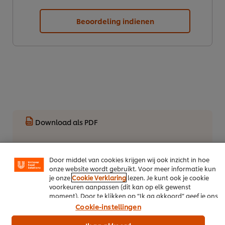
Beoordeling indienen
We gebruiken cookies en vergelijkbare technieken om
jouw ervaring op onze website te verbeteren. Cookies
maken het mogelijk om jou van verschillende
functionaliteiten te voorzien (zoals onthouden wat je in
Download als PDF
je winkelmandje plaatst), om te delen op social media
(zoals Facebook, Instagram, et cetera) en om berichten
en advertenties te tonen die voor jou relevant kunnen
Deel per email
zijn, zowel op onze website als op websites van derden.
Door middel van cookies krijgen wij ook inzicht in hoe
onze website wordt gebruikt. Voor meer informatie kun
je onze
Cookie Verklaring
lezen. Je kunt ook je cookie
voorkeuren aanpassen (dit kan op elk gewenst
Meer recepten
moment). Door te klikken op “Ik ga akkoord” geef je ons
toestemming cookies te gebruiken.
Cookie-instellingen