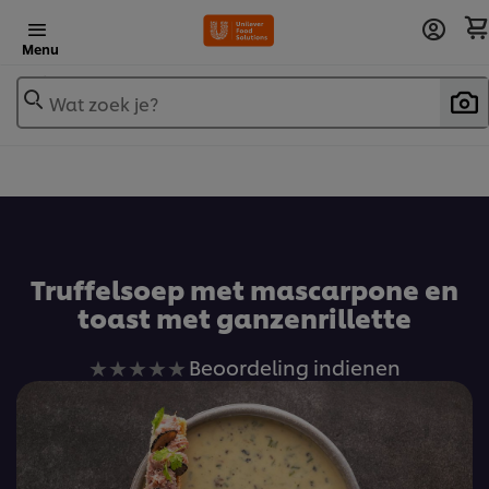
Menu
Wat zoek je?
Voeg toe aan receptenboek
Truffelsoep met mascarpone en
toast met ganzenrillette
Geen
Beoordeling indienen
beoordelingen
ingediend
voor
deze