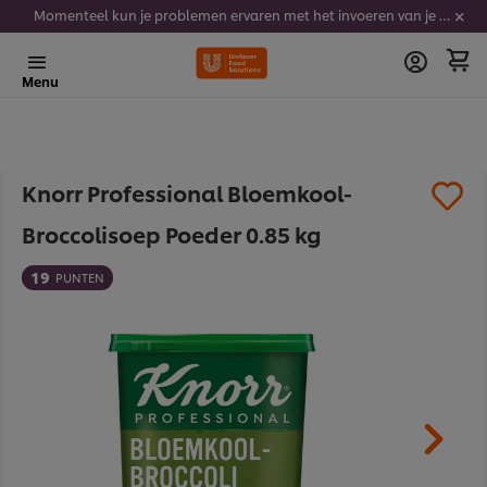
Momenteel kun je problemen ervaren met het invoeren van je stickercodes. We werken er hard aan om dit op te lossen.
Menu
Knorr Professional Bloemkool-
Broccolisoep Poeder 0.85 kg​
19
PUNTEN