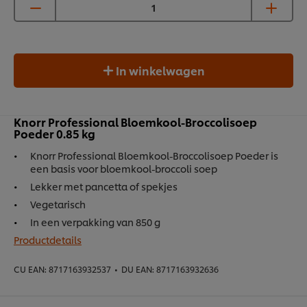
In winkelwagen
Knorr Professional Bloemkool-Broccolisoep
Poeder 0.85 kg
Knorr Professional Bloemkool-Broccolisoep Poeder is
een basis voor bloemkool-broccoli soep
Lekker met pancetta of spekjes
Vegetarisch
In een verpakking van 850 g
Productdetails
CU EAN:
8717163932537
•
DU EAN:
8717163932636