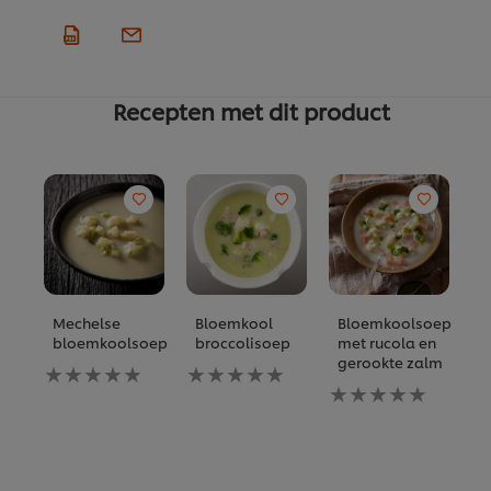
Recepten met dit product
Mechelse
Bloemkool
Bloemkoolsoep
R
bloemkoolsoep
broccolisoep
met rucola en
b
gerookte zalm
Geen
Geen
beoordelingen
beoordelingen
Geen
ingediend
ingediend
beoordelingen
voor
voor
ingediend
deze
deze
voor
recipe
recipe
deze
recipe