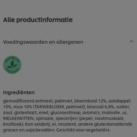
Alle productinformatie
Voedingswaarden en allergenen
Ingrediënten
gemodificeerd zetmeel, palmvet, bloemkool 12%, aardappel
10%, roux 10% (TARWEBLOEM, palmvet), broccoli 6,8%, suiker,
We gebruiken cookies en vergelijkbare technieken om
zout, gistextract, erwt, glucosestroop, aroma's, maïsolie, ui,
jouw ervaring op onze website te verbeteren. Cookies
MELKEIWITTEN, spinazie, specerijen (peper, nootmuskaat,
maken het mogelijk om jou van verschillende
knoflook). Kan selderij, ei, mosterd, andere glutenbevattende
functionaliteiten te voorzien (zoals onthouden wat je
granen en soja bevatten. Geschikt voor vegetariërs.
in je winkelmandje plaatst), om te delen op social