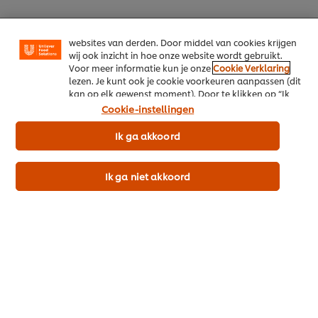
media (zoals Facebook, Instagram, et cetera) en om
berichten en advertenties te tonen die voor jou
Voedingswaarden
relevant kunnen zijn, zowel op onze website als op
websites van derden. Door middel van cookies krijgen
Download de gedetailleerde productspecificatie (pdf)
wij ook inzicht in hoe onze website wordt gebruikt.
Voor meer informatie kun je onze
Cookie Verklaring
lezen. Je kunt ook je cookie voorkeuren aanpassen (dit
kan op elk gewenst moment). Door te klikken op “Ik
ga akkoord” geef je ons toestemming cookies te
Cookie-instellingen
Allergenen
gebruiken.
Ik ga akkoord
Vegetarisch
Ik ga niet akkoord
Productinformatie
Vergelijkbare producten