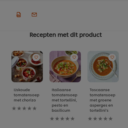
Recepten met dit product
IJskoude
Italiaanse
Toscaanse
tomatensoep
tomatensoep
tomatensoep
met chorizo
met tortellini,
met groene
pesto en
asperges en
Geen
basilicum
tortellini’s
beoordelingen
ingediend
Geen
Geen
voor
beoordelingen
beoordelingen
deze
ingediend
ingediend