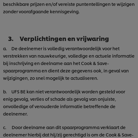
beschikbare prijzen en/of vereiste puntentellingen te wijzigen
zonder voorafgaande kennisgeving.
3. Verplichtingen en vrijwaring
a. De deelnemer is volledig verantwoordelijk voor het
verstrekken van nauwkeurige, volledige en actuele informatie
bij inschrijving en deelname aan het Cook & Save-
spaarprogramma en dient deze gegevens ook, in geval van
wijzigingen, zo snel mogelijk te actualiseren.
b. UFS BE kan niet verantwoordelijk worden gesteld voor
enig gevolg, verlies of schade als gevolg van onjuiste,
onvolledige of verouderde informatie betreffende de
deelnemer.
c. Door deelname aan dit spaarprogramma verklaart de
We gebruiken cookies en vergelijkbare technieken om
deelnemer hierbij dat hij/zij gerechtigd is om de Cook & Save-
jouw ervaring op onze website te verbeteren. Cookies