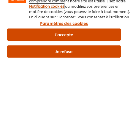
comprendre comment notre site est utilisé. Lisez notre
Envoyez
Notification cookies
ou modifiez vos préférences en
matière de cookies (vous pouvez le faire à tout moment).
En cliquant sur "J'accepte", vous consentez à l'utilisation
de cookies.
Avis relatif aux cookies
Paramètres des cookies
J'accepte
Je refuse
Télécharger
Email
Popular recipes
(10)