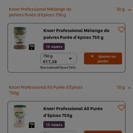
Knorr Professional Mélange de
30 g
poivres Purée d’épices 750 g
Knorr Professional Mélange de
poivres Purée d’épices 750 g
16
POINTS
750 g
750 g
Ajouter au
€17,38
panier
€17,38
Prix indicatif (hors TVA)
2 x 750g
€34,76
Knorr Professional Ail Purée d’Epices
10 g
750g
Knorr Professional Ail Purée
d’Epices 750g
15
POINTS