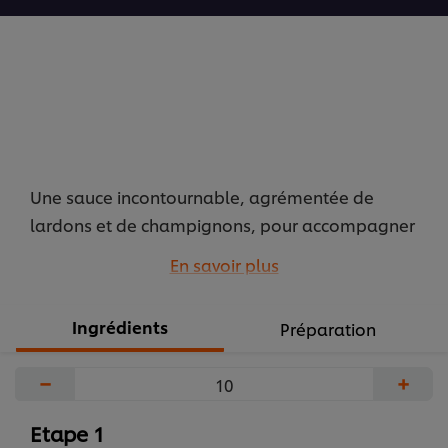
Une sauce incontournable, agrémentée de
lardons et de champignons, pour accompagner
tous vos plats d’inspiration automnale : gibier,
En savoir plus
porc, bœuf ou volaille.
...
Ingrédients
Préparation
−
+
Etape 1