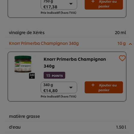
750 g
750 g
Ajouter au
€17,38
panier
€17,38
Prix indicatif (hors TVA)
2 x 750g
€34,76
vinaigre de Xérès
20 ml
Knorr Primerba Champignon 340g
10 g
Knorr Primerba Champignon
340g
15
POINTS
340 g
340 g
Ajouter au
€14,80
panier
€14,80
Prix indicatif (hors TVA)
2 x 340 g
€29,60
matière grasse
d’eau
1.50 l