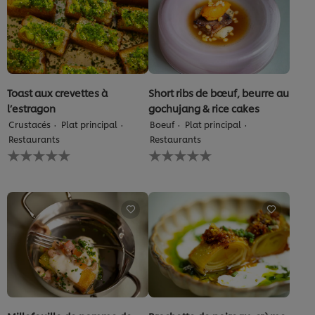
chicken
5
burger
à
est
partir
de
de
5.0
3
sur
notes.
5
à
Toast aux crevettes à
Short ribs de bœuf, beurre au
partir
l’estragon
gochujang & rice cakes
de
Crustacés
Plat principal
Boeuf
Plat principal
4
Restaurants
Restaurants
notes.
Aucune
Aucune
évaluation
évaluation
soumise
soumise
pour
pour
ce
ce
recipe
recipe