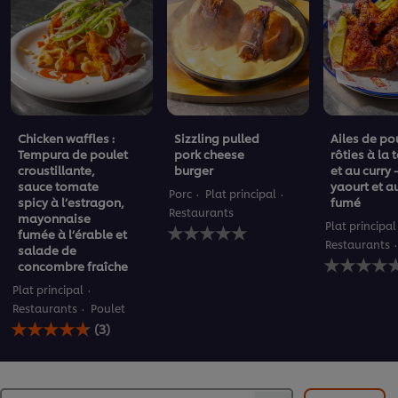
Chicken waffles :
Sizzling pulled
Ailes de po
Tempura de poulet
pork cheese
rôties à la
croustillante,
burger
et au curry 
sauce tomate
yaourt et a
Porc
Plat principal
spicy à l’estragon,
fumé
Restaurants
mayonnaise
Aucune
Plat principal
fumée à l’érable et
évaluation
Restaurants
salade de
soumise
Aucune
concombre fraîche
pour
évaluation
ce
soumise
Plat principal
recipe
pour
Restaurants
Poulet
La
ce
(3)
note
recipe
moyenne
de
ce