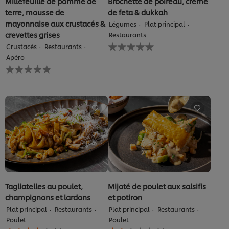
Millefeuille de pomme de
Brochette de poireau, crème
terre, mousse de
de feta & dukkah
mayonnaise aux crustacés &
Légumes
Plat principal
crevettes grises
Restaurants
Aucune
Crustacés
Restaurants
évaluation
Apéro
soumise
Aucune
pour
évaluation
ce
soumise
recipe
pour
ce
recipe
Tagliatelles au poulet,
Mijoté de poulet aux salsifis
Nous utilisons des cookies et techniques similaires pour
champignons et lardons
et potiron
améliorer votre expérience sur notre site. Les cookies
Plat principal
Restaurants
Plat principal
Restaurants
vous permettent de profiter de certaines fonctionnalités
Poulet
Poulet
(telles que la sauvegarde de votre "panier en ligne"), de
La
La