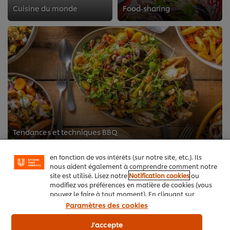
Cuisine du monde
Food-sharing
Nous utilisons des cookies et techniques similaires
pour améliorer votre expérience sur notre site. Les
cookies vous permettent de profiter de certaines
fonctionnalités (telles que la sauvegarde de votre
"panier en ligne"), de la fonctionnalité de partage
Tendances et techniques BBQ
social (pour Facebook, Instagram, etc.), ainsi que de
Recettes autour du monde, conseils efficaces et services culinaires gratuits
personnaliser les messages et d'afficher des publicités
en fonction de vos intérêts (sur notre site, etc.). Ils
nous aident également à comprendre comment notre
site est utilisé. Lisez notre
Notification cookies
ou
modifiez vos préférences en matière de cookies (vous
pouvez le faire à tout moment). En cliquant sur
"J'accepte", vous consentez à l'utilisation de
Paramètres des cookies
cookies.
Avis relatif aux cookies
BBQ
J'accepte