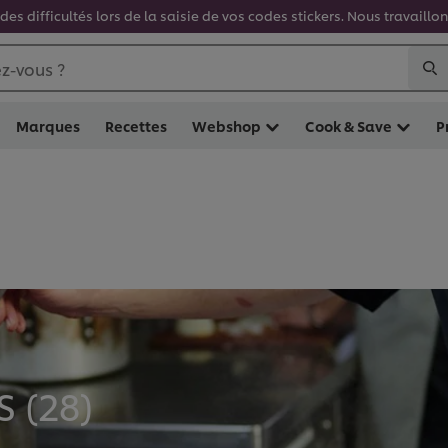
es difficultés lors de la saisie de vos codes stickers. Nous travaill
z-vous ?
Marques
Recettes
Webshop
Cook & Save
P
 (
28
)