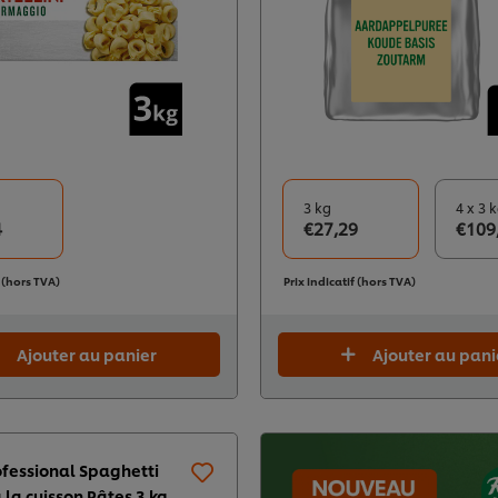
3 kg
4 x 3 
4
€27,29
€109
f (hors TVA)
Prix indicatif (hors TVA)
Ajouter au panier
Ajouter au pani
ofessional Spaghetti
 la cuisson Pâtes 3 kg