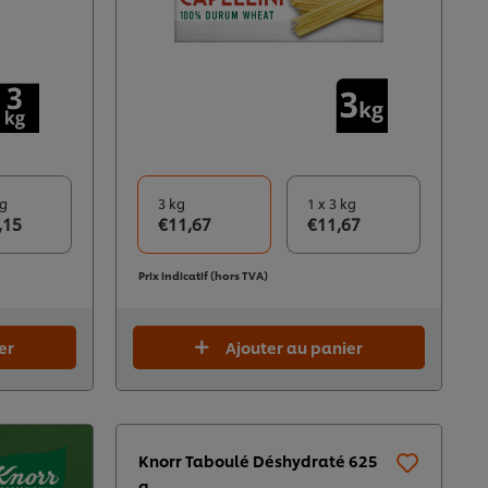
kg
3 kg
1 x 3 kg
,15
€11,67
€11,67
Prix indicatif (hors TVA)
er
Ajouter au panier
Knorr Taboulé Déshydraté 625
g