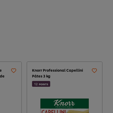
e
Knorr Professional Capellini
ide
Pâtes 3 kg
12
POINTS