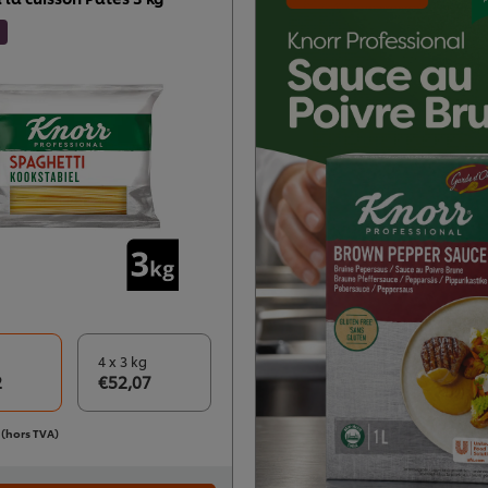
4 x 3 kg
2
€52,07
f (hors TVA)