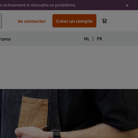
ons activement à résoudre ce problème.
Se connecter
Créer un compte
|
NL
FR
romo