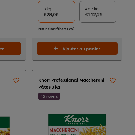
3 kg
4 x 3 kg
€28,06
€112,25
Prix indicatif (hors TVA)
er
Ajouter au panier
Knorr Professional Maccheroni
Pâtes 3 kg
12
POINTS