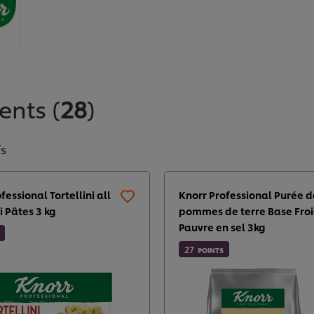
lents
(
28
)
fs
fessional Tortellini all
Knorr Professional Purée d
 Pâtes 3 kg
pommes de terre Base Fro
Pauvre en sel 3kg ​
27
POINTS