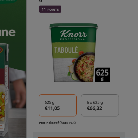
11
POINTS
625 g
6 x 625 g
€11,05
€66,32
Prix indicatif (hors TVA)