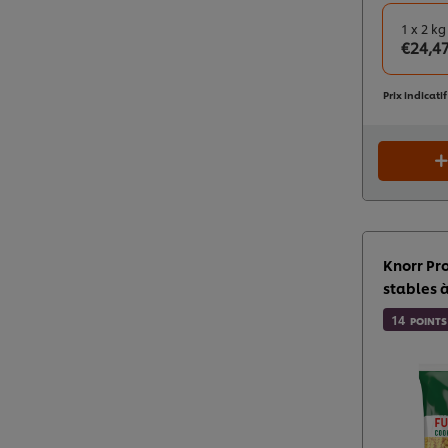
1 x 2 kg
€24,4
Prix indicati
Knorr Pro
stables à
14
POINTS