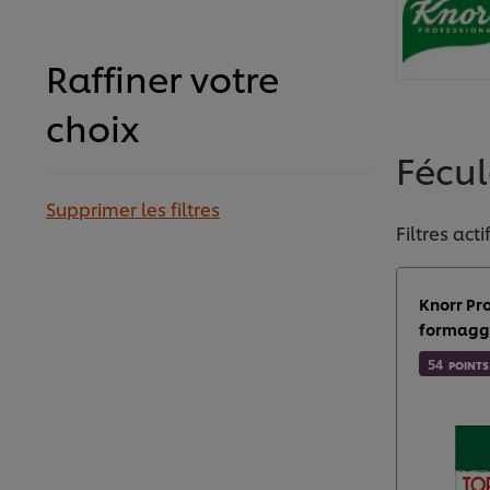
Raffiner votre
choix
Fécu
Supprimer les filtres
Filtres acti
Knorr Pro
formaggi
54
POINTS