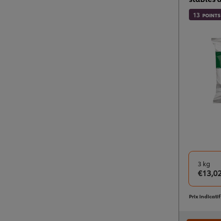
13
POINTS
3 kg
€13,0
Prix indicati