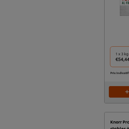
1 x 3 kg
€54,4
Prix indicati
Knorr Pr
stables à