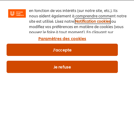
personnaliser les messages et d'afficher des publicités
en fonction de vos intérêts (sur notre site, etc.). Ils
nous aident également à comprendre comment notre
site est utilisé. Lisez notre
Notification cookies
ou
modifiez vos préférences en matière de cookies (vous
pouvez le faire à tout moment). En cliquant sur
"J'accepte", vous consentez à l'utilisation de
Paramètres des cookies
cookies.
Avis relatif aux cookies
J'accepte
Je refuse