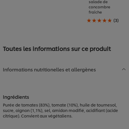
salade de
recipe
concombre
fraîche
La
(3)
note
moyenne
de
ce
Chicken
Toutes les informations sur ce produit
waffles
:
Tempura
de
Informations nutritionelles et allergènes
poulet
croustillante,
sauce
tomate
spicy
à
Ingrédients
l’estragon,
Purée de tomates (83%), tomate (10%), huile de tournesol,
mayonnaise
sucre, oignon (1,1%), sel, amidon modifié, acidifiant (acide
fumée
citrique). Convient aux végétaliens.
à
l’érable
et