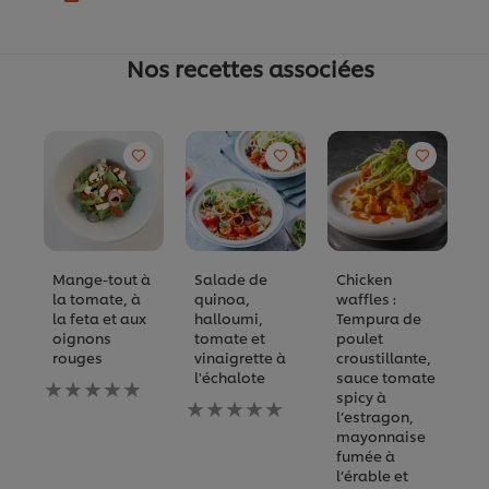
Nos recettes associées
Mange-tout à
Salade de
Chicken
M
la tomate, à
quinoa,
waffles :
D
la feta et aux
halloumi,
Tempura de
N
oignons
tomate et
poulet
A
rouges
vinaigrette à
croustillante,
év
l'échalote
sauce tomate
Aucune
s
spicy à
évaluation
Aucune
p
l’estragon,
soumise
évaluation
c
mayonnaise
pour
soumise
re
fumée à
ce
pour
l’érable et
recipe
ce