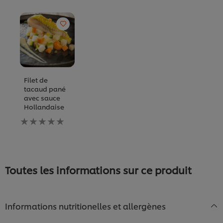
Filet de
tacaud pané
avec sauce
Hollandaise
Aucune
évaluation
soumise
pour
ce
recipe
Toutes les informations sur ce produit
Informations nutritionelles et allergènes