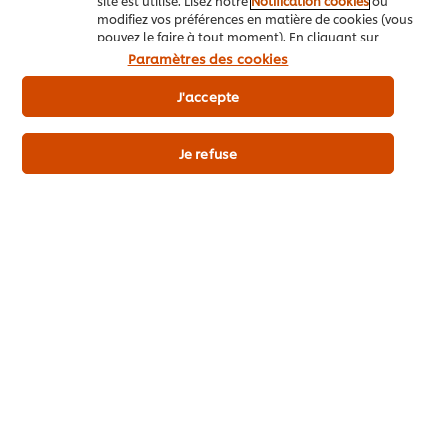
site est utilisé. Lisez notre
Notification cookies
ou
modifiez vos préférences en matière de cookies (vous
pouvez le faire à tout moment). En cliquant sur
Détails du produit
"J'accepte", vous consentez à l'utilisation de
Paramètres des cookies
cookies.
Avis relatif aux cookies
J'accepte
Je refuse
Découvrez aussi (10)
Knorr Professional Demi-
Knorr
glace Liquide 1 L​
poche
7
17
POINTS
PO