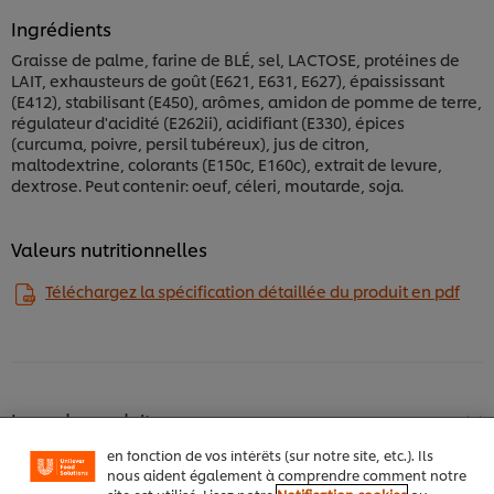
Ingrédients
Graisse de palme, farine de BLÉ, sel, LACTOSE, protéines de
LAIT, exhausteurs de goût (E621, E631, E627), épaississant
(E412), stabilisant (E450), arômes, amidon de pomme de terre,
régulateur d'acidité (E262ii), acidifiant (E330), épices
(curcuma, poivre, persil tubéreux), jus de citron,
maltodextrine, colorants (E150c, E160c), extrait de levure,
dextrose. Peut contenir: oeuf, céleri, moutarde, soja.
Valeurs nutritionnelles
Téléchargez la spécification détaillée du produit en pdf
Nous utilisons des cookies et techniques similaires
pour améliorer votre expérience sur notre site. Les
cookies vous permettent de profiter de certaines
fonctionnalités (telles que la sauvegarde de votre
"panier en ligne"), de la fonctionnalité de partage
social (pour Facebook, Instagram, etc.), ainsi que de
Les + du produit
personnaliser les messages et d'afficher des publicités
en fonction de vos intérêts (sur notre site, etc.). Ils
nous aident également à comprendre comment notre