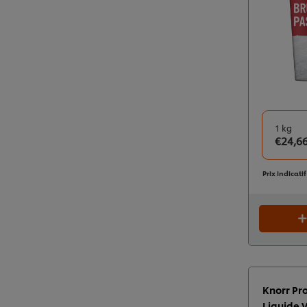
1 kg
€24,6
Prix indicati
Knorr Pr
Liquide V