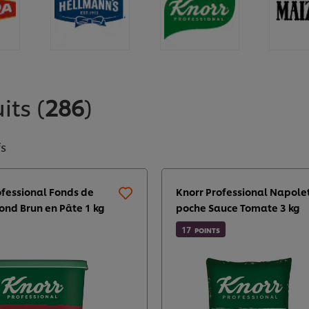
uits
(
286
)
fs
ofessional Fonds de
Knorr Professional Napol
Fond Brun en Pâte 1 kg
poche Sauce Tomate 3 kg
17
POINTS