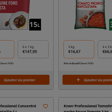
6 x 1 kg
3 kg
4 x 3 
6
€147,95
€16,67
€66,
f (hors TVA)
Prix indicatif (hors TVA)
Ajouter au panier
Ajouter au pani
ofessional Concentré
Knorr Professional Tomati
olaille 1 L
poche Sauce Tomate 3 kg