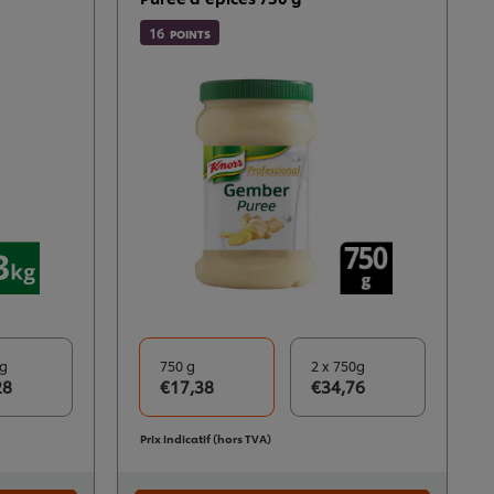
16
POINTS
kg
750 g
2 x 750g
28
€17,38
€34,76
Prix indicatif (hors TVA)