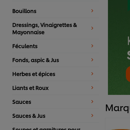
Bouillons
Dressings, Vinaigrettes &
Mayonnaise​
Féculents
Fonds, aspic & Jus
Herbes et épices
Liants et Roux
Sauces
Marq
Sauces & Jus
Soupes et garnitures pour