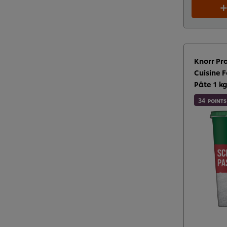
Knorr Pr
Cuisine 
Pâte 1 k
34
POINTS