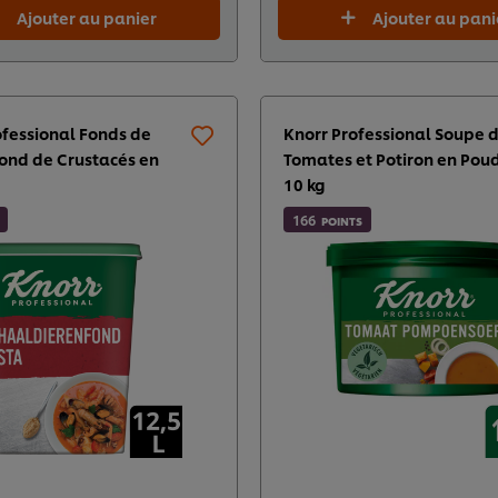
Ajouter au panier
Ajouter au pani
ofessional Fonds de
Knorr Professional Soupe 
Fond de Crustacés en
Tomates et Potiron en Pou
g
10 kg​
166
POINTS