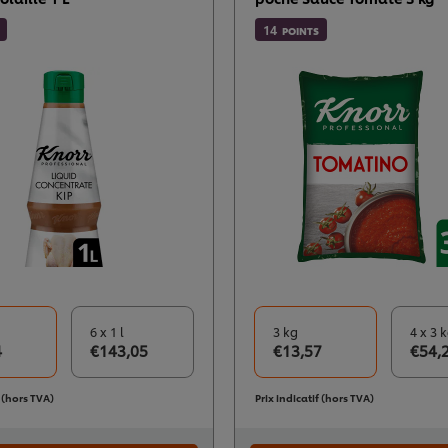
14
POINTS
6 x 1 l
3 kg
4 x 3 
4
€143,05
€13,57
€54,
f (hors TVA)
Prix indicatif (hors TVA)