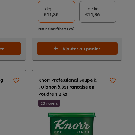
3 kg
1 x 3 kg
€11,36
€11,36
Prix indicatif (hors TVA)
er
Ajouter au panier
ng
Knorr Professional Soupe à
l'Oignon à la Française en
Poudre 1.2 kg​
22
POINTS