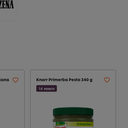
etana
Knorr Primerba Pesto 340 g
14
POINTS