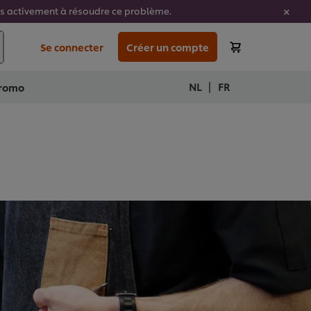
ons activement à résoudre ce problème.
Se connecter
Créer un compte
|
NL
FR
romo