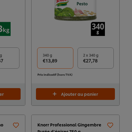
kg
340 g
2 x 340 g
67
€13,89
€27,78
Prix indicatif (hors TVA)
er
Ajouter au panier
no
Knorr Professional Gingembre
Purée d’épices 750 g