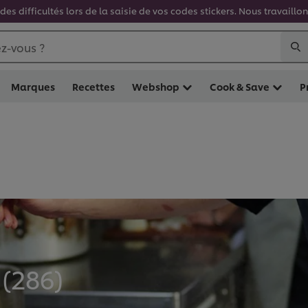
es difficultés lors de la saisie de vos codes stickers. Nous travaill
z-vous ?
Marques
Recettes
Webshop
Cook & Save
P
(
286
)