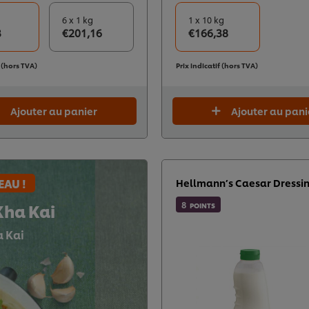
6 x 1 kg
1 x 10 kg
3
€201,16
€166,38
f (hors TVA)
Prix indicatif (hors TVA)
Ajouter au panier
Ajouter au pani
AU !
Hellmann’s Caesar Dressi
8
Kha Kai
POINTS
 Kai