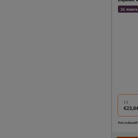
24
POINTS
1 l
€23,8
Prix indicati