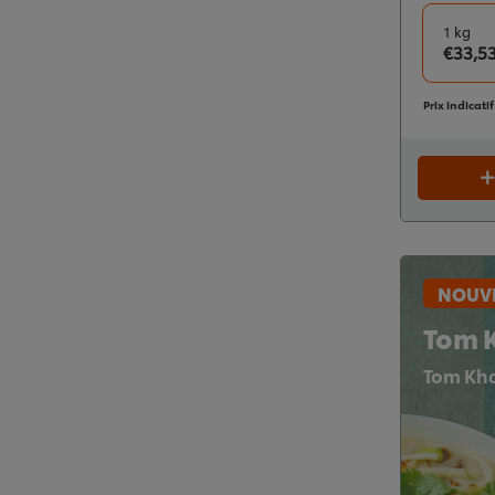
1 kg
€33,5
Prix indicati
NOUVE
Tom 
Tom Kha