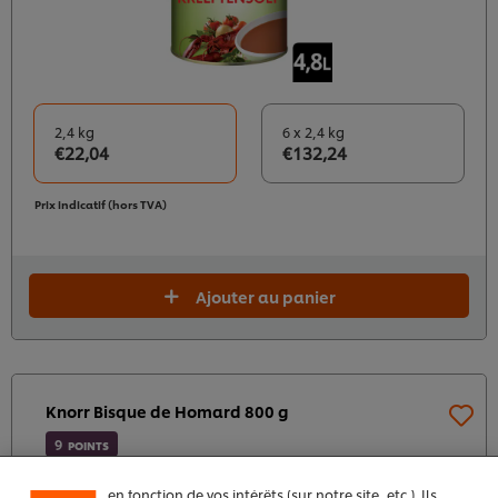
2,4 kg
6 x 2,4 kg
€22,04
€132,24
Prix indicatif (hors TVA)
Ajouter au panier
Nous utilisons des cookies et techniques similaires
pour améliorer votre expérience sur notre site. Les
cookies vous permettent de profiter de certaines
Knorr Bisque de Homard 800 g
fonctionnalités (telles que la sauvegarde de votre
"panier en ligne"), de la fonctionnalité de partage
9
POINTS
social (pour Facebook, Instagram, etc.), ainsi que de
personnaliser les messages et d'afficher des publicités
en fonction de vos intérêts (sur notre site, etc.). Ils