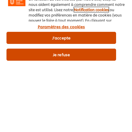
nous aident également à comprendre comment notre
site est utilisé. Lisez notre
Notification cookies
ou
modifiez vos préférences en matière de cookies (vous
pouvez le faire à tout moment). En cliquant sur
"J'accepte", vous consentez à l'utilisation de
Paramètres des cookies
cookies.
Avis relatif aux cookies
J'accepte
Je refuse
800 g
6 x 800 g
€9,05
€54,30
Prix indicatif (hors TVA)
Ajouter au panier