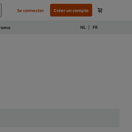
Se connecter
Créer un compte
|
NL
FR
romo