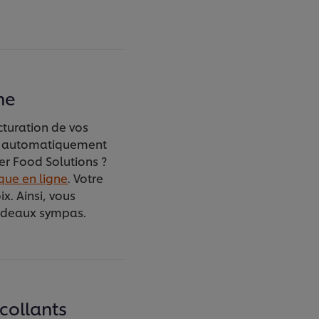
ne
acturation de vos
r automatiquement
er Food Solutions ?
que en ligne
. Votre
x. Ainsi, vous
adeaux sympas.
collants