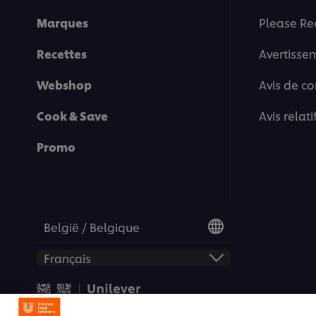
Marques
Please Re
Recettes
Avertisse
Webshop
Avis de co
Cook & Save
Avis relat
Promo
België / Belgique
© 2026 Unilever Food Soluti