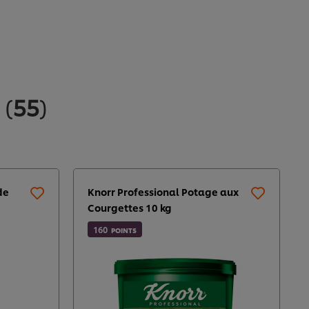
s
(
55
)
de
Knorr Professional Potage aux
Courgettes 10 kg
160
POINTS