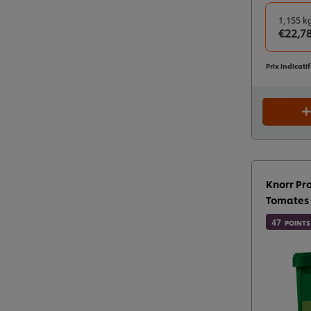
1,155 k
€22,7
Prix indicati
Knorr Pr
Tomates 
47
POINTS