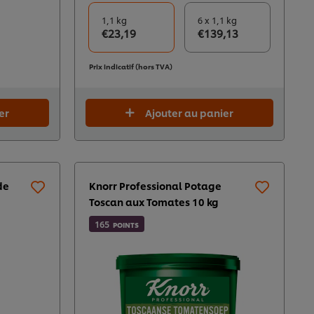
1,1 kg
6 x 1,1 kg
€23,19
€139,13
Prix indicatif (hors TVA)
er
Ajouter au panier
de
Knorr Professional Potage
Toscan aux Tomates 10 kg
165
POINTS