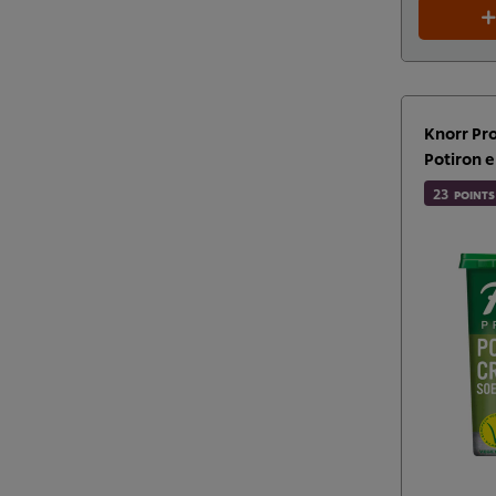
Knorr Pr
Potiron e
23
POINTS