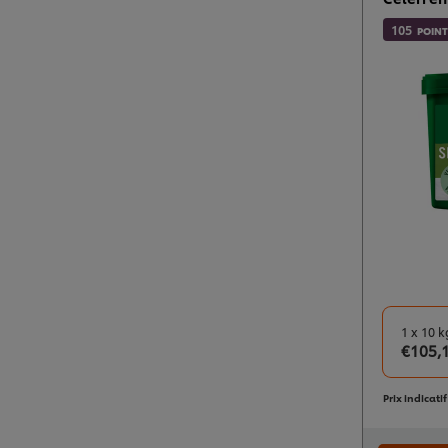
105
POINT
1 x 10 k
€105,
Prix indicati