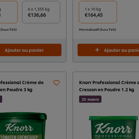
g
6 x 1,555 kg
1 x 10 kg
8
€136,66
€164,45
f (hors TVA)
Prix indicatif (hors TVA)
Ajouter au panier
Ajouter au pani
ofessional Crème de
Knorr Professional Crème 
en Poudre 3 kg​
Cresson en Poudre 1.2 kg​
20
POINTS