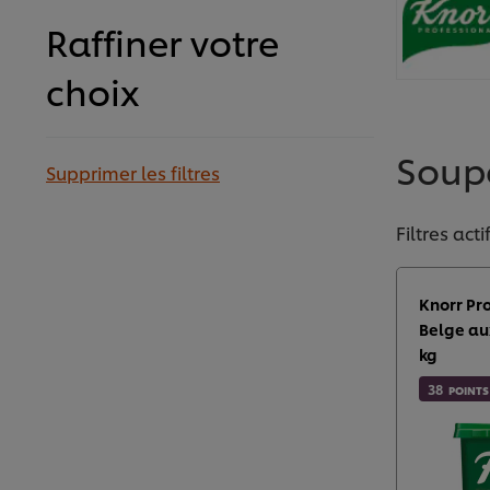
Raffiner votre
choix
Soupe
Supprimer les filtres
Filtres acti
Knorr Pr
Belge au
kg​
38
POINTS