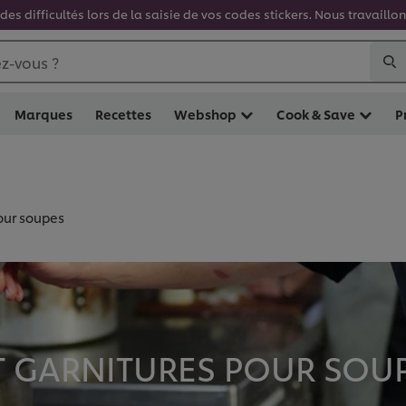
es difficultés lors de la saisie de vos codes stickers. Nous travaill
z-vous ?
Marques
Recettes
Webshop
Cook & Save
P
our soupes
 GARNITURES POUR SOUP