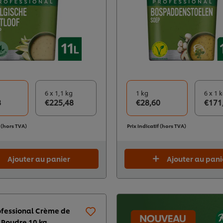
6 x 1,1 kg
1 kg
6 x 1 
8
€225,48
€28,60
€171
f (hors TVA)
Prix indicatif (hors TVA)
Ajouter au panier
Ajouter au pani
ofessional Crème de
 Poudre 10 kg​