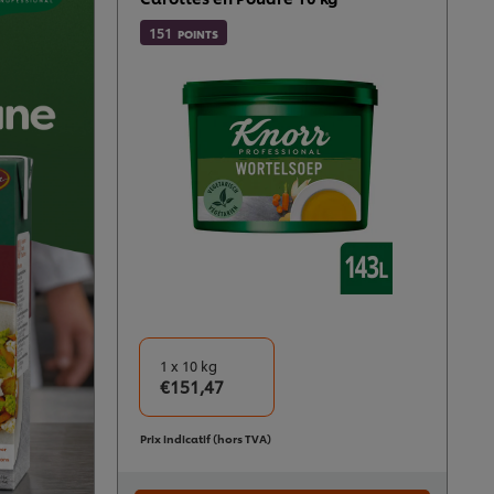
151
POINTS
1 x 10 kg
€151,47
Prix indicatif (hors TVA)