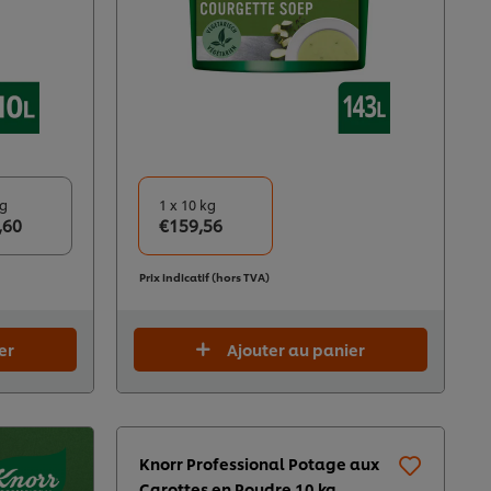
kg
1 x 10 kg
,60
€159,56
Prix indicatif (hors TVA)
er
Ajouter au panier
Knorr Professional Potage aux
Carottes en Poudre 10 kg​