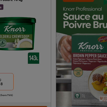
S
g
18
f (hors TVA)