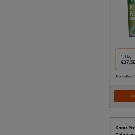
1,1 kg
€37,5
Prix indicati
Knorr Pr
Céleri en