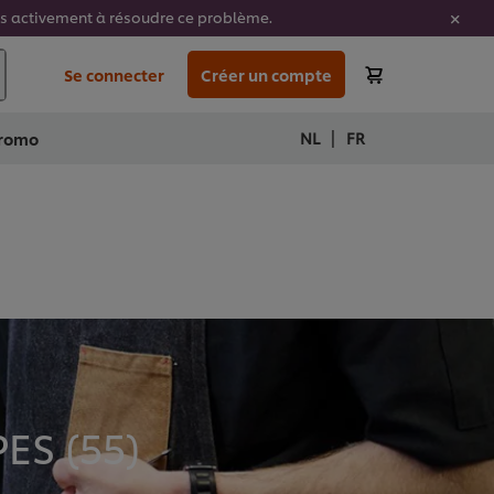
ons activement à résoudre ce problème.
Se connecter
Créer un compte
|
NL
FR
romo
ES (
55
)