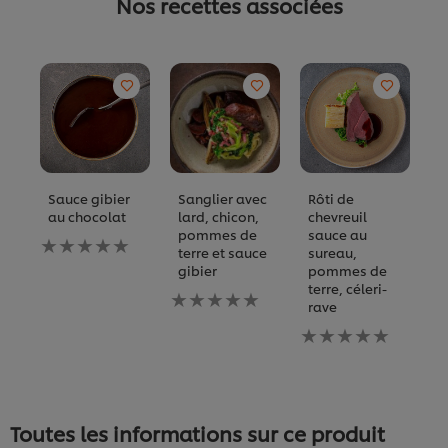
Nos recettes associées
Sauce gibier
Sanglier avec
Rôti de
S
au chocolat
lard, chicon,
chevreuil
B
pommes de
sauce au
Aucune
A
terre et sauce
sureau,
évaluation
év
gibier
pommes de
soumise
s
terre, céleri-
pour
Aucune
p
rave
ce
évaluation
c
recipe
soumise
Aucune
re
pour
évaluation
ce
soumise
recipe
pour
ce
recipe
Toutes les informations sur ce produit