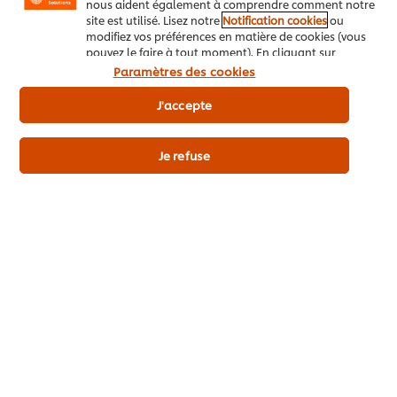
nous aident également à comprendre comment notre
site est utilisé. Lisez notre
Notification cookies
ou
Les + du produit
modifiez vos préférences en matière de cookies (vous
pouvez le faire à tout moment). En cliquant sur
"J'accepte", vous consentez à l'utilisation de
Paramètres des cookies
cookies.
Avis relatif aux cookies
J'accepte
Détails du produit
Je refuse
Découvrez aussi
Knorr Professional Demi-
Knorr
glace Liquide 1 L​
poche
7
17
POINTS
PO