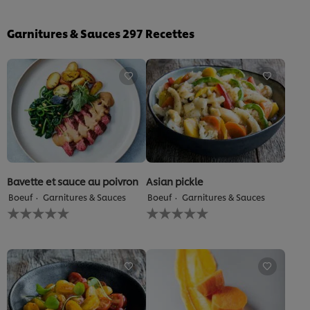
Garnitures & Sauces
297
Recettes
Bavette et sauce au poivron
Asian pickle
Boeuf
Garnitures & Sauces
Boeuf
Garnitures & Sauces
Aucune
Aucune
évaluation
évaluation
soumise
soumise
pour
pour
ce
ce
recipe
recipe