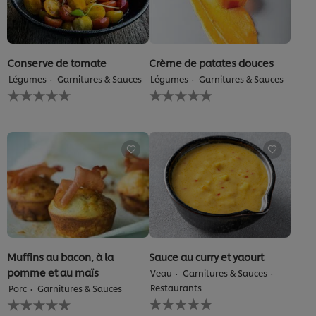
Conserve de tomate
Crème de patates douces
Légumes
Garnitures & Sauces
Légumes
Garnitures & Sauces
Aucune
Aucune
évaluation
évaluation
soumise
soumise
pour
pour
ce
ce
recipe
recipe
Muffins au bacon, à la
Sauce au curry et yaourt
pomme et au maïs
Veau
Garnitures & Sauces
Restaurants
Porc
Garnitures & Sauces
Aucune
Aucune
évaluation
évaluation