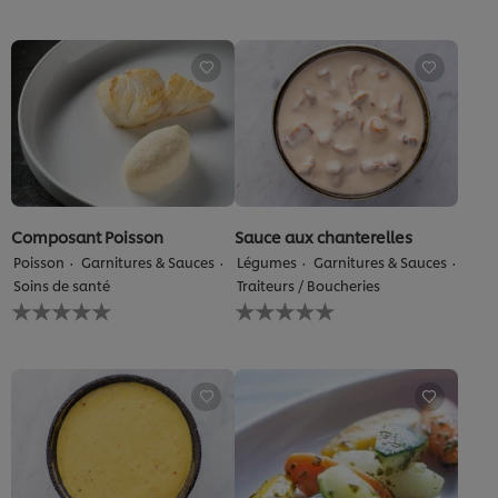
soumise
soumise
pour
pour
ce
ce
recipe
recipe
Composant Poisson
Sauce aux chanterelles
Poisson
Garnitures & Sauces
Légumes
Garnitures & Sauces
Soins de santé
Traiteurs / Boucheries
Aucune
Aucune
évaluation
évaluation
soumise
soumise
pour
pour
ce
ce
recipe
recipe