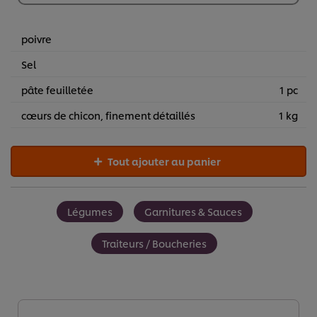
€29,26
poivre
Sel
pâte feuilletée
1 pc
cœurs de chicon, finement détaillés
1 kg
Tout ajouter au panier
Légumes
Garnitures & Sauces
Traiteurs / Boucheries