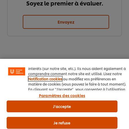
Soyez le premier à évaluer.
Envoyez
Nous utilisons des cookies et techniques similaires pour
améliorer votre expérience sur notre site. Les cookies
vous permettent de profiter de certaines fonctionnalités
(telles que la sauvegarde de votre "panier en ligne"), de
la fonctionnalité de partage social (pour Facebook,
Instagram, etc.), ainsi que de personnaliser les
messages et d'afficher des publicités en fonction de vos
intérêts (sur notre site, etc.). Ils nous aident également à
comprendre comment notre site est utilisé. Lisez notre
Notification cookies
ou modifiez vos préférences en
Télécharger
Email
matière de cookies (vous pouvez le faire à tout moment).
En cliquant sur "J'accepte", vous consentez à l'utilisation
de cookies.
Avis relatif aux cookies
Paramètres des cookies
Popular recipes
(10)
J'accepte
Je refuse