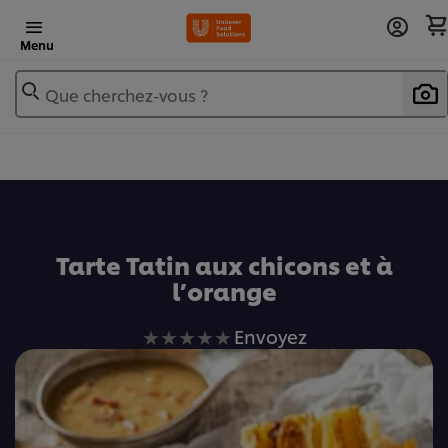
Menu
Que cherchez-vous ?
Ajouter au livre de recettes
Tarte Tatin aux chicons et à
l’orange
Aucune
Envoyez
évaluation
soumise
pour
ce