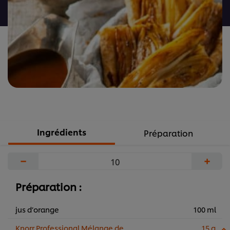
recipe
Ingrédients
Préparation
−
+
Préparation :
jus d’orange
100 ml
Knorr Professional Mélange de
15 g