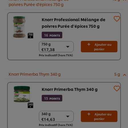
poivres Purée d’épices 750 g
Knorr Professional Mélange de
poivres Purée d’épices 750 g
16
POINTS
750 g
750 g
Ajouter au
€17,38
panier
€17,38
Prix indicatif (hors TVA)
2 x 750g
€34,76
Knorr Primerba Thym 340 g
5 g
Knorr Primerba Thym 340 g
15
POINTS
340 g
340 g
Ajouter au
€14,63
panier
€14,63
Prix indicatif (hors TVA)
2 x 340 g