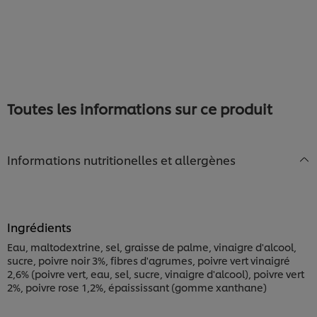
soumise
Sauce
recipe
re
pour
aux
ce
champignons
recipe
des
bois
est
de
4.0
Toutes les informations sur ce produit
sur
5
à
partir
Informations nutritionelles et allergènes
de
1
notes.
Ingrédients
Eau, maltodextrine, sel, graisse de palme, vinaigre d'alcool,
sucre, poivre noir 3%, fibres d'agrumes, poivre vert vinaigré
2,6% (poivre vert, eau, sel, sucre, vinaigre d'alcool), poivre vert
2%, poivre rose 1,2%, épaississant (gomme xanthane)