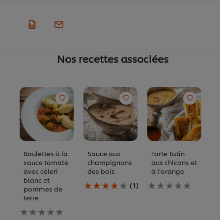
Nos recettes associées
Boulettes à la
Sauce aux
Tarte Tatin
R
sauce tomate
champignons
aux chicons et
f
avec céleri
des bois
à l’orange
(
blanc et
La
Aucune
A
(1)
pommes de
note
évaluation
év
terre
moyenne
soumise
s
Aucune
de
pour
p
évaluation
ce
ce
c