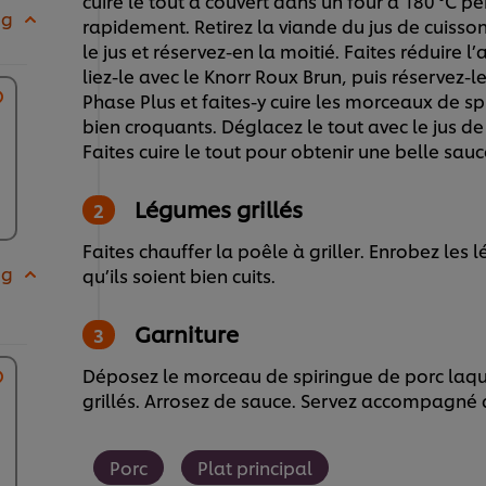
cuire le tout à couvert dans un four à 180 °C pe
 g
rapidement. Retirez la viande du jus de cuisso
le jus et réservez-en la moitié. Faites réduire l
liez-le avec le Knorr Roux Brun, puis réservez-le
Phase Plus et faites-y cuire les morceaux de spi
bien croquants. Déglacez le tout avec le jus de 
Faites cuire le tout pour obtenir une belle sauc
Légumes grillés
Faites chauffer la poêle à griller. Enrobez les
 g
qu’ils soient bien cuits.
Garniture
Déposez le morceau de spiringue de porc laqué
grillés. Arrosez de sauce. Servez accompagné
Porc
Plat principal