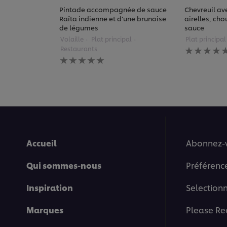
Pintade accompagnée de sauce
Chevreuil ave
Raïta indienne et d’une brunoise
airelles, cho
de légumes
sauce
Volaille
Plat principal
Plat principal
Aucune
Restaurants
évaluation
Aucune
soumise
évaluation
pour
soumise
ce
pour
recipe
ce
recipe
Accueil
Abonnez-
Qui sommes-nous
Préférenc
Inspiration
Selection
Marques
Please Re