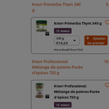
Knorr Primerba Thym 340
5
g
Knorr Primerba Thym 340 g
15
POINTS
Ajouter
340 g
340 g
€14,63
au panier
€14,63
2 x 340 g
Prix indicatif (hors TVA)
€29,26
Knorr Professional
10
Mélange de poivres Purée
d’épices 750 g
Knorr Professional
Mélange de poivres Purée
d’épices 750 g
16
POINTS