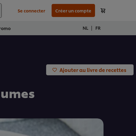
Se connecter
Créer un compte
|
NL
FR
romo
Ajouter au livre de recettes
égumes