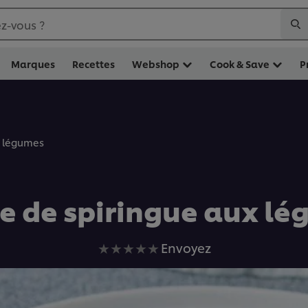
z-vous ?
Marques
Recettes
Webshop
Cook & Save
P
x légumes
 de spiringue aux l
Aucune
Envoyez
évaluation
soumise
pour