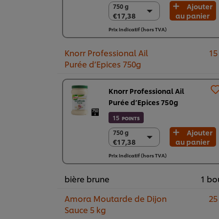
Ajouter
750 g
750 g
€17,38
au panier
€17,38
2 x 750g
Prix indicatif (hors TVA)
€34,76
Knorr Professional Ail
15
Purée d’Epices 750g
Knorr Professional Ail
Purée d’Epices 750g
15
POINTS
Ajouter
750 g
750 g
€17,38
au panier
€17,38
2 x 750g
Prix indicatif (hors TVA)
€34,76
bière brune
1 bo
Amora Moutarde de Dijon
25
Sauce 5 kg