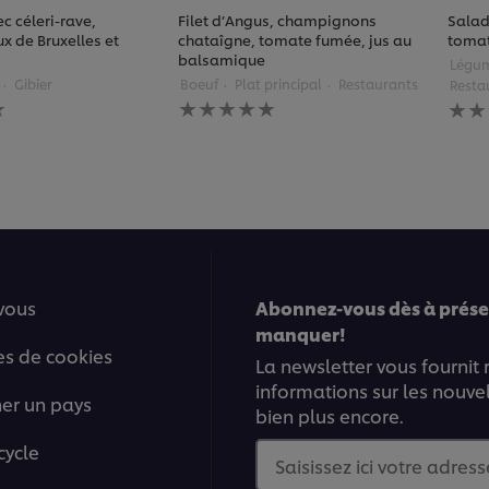
c céleri-rave,
Filet d’Angus, champignons
Salad
ux de Bruxelles et
chataîgne, tomate fumée, jus au
tomat
balsamique
Légu
Gibier
Boeuf
Plat principal
Restaurants
Resta
Aucune
Auc
évaluation
éval
soumise
soum
pour
pour
ce
ce
recipe
reci
vous
Abonnez-vous dès à présen
manquer!
es de cookies
La newsletter vous fournit
informations sur les nouve
ner un pays
bien plus encore.
cycle
Saisissez ici votre adress