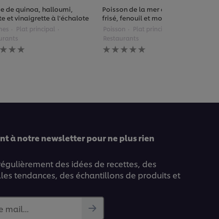
e de quinoa, halloumi,
Poisson de la mer du Nord, chou
e et vinaigrette à l'échalote
frisé, fenouil et mousse de curry
mes
Plat principal
Poisson
Plat principal
urants
Restaurants
une
Aucune
uation
évaluation
ise
soumise
pour
ce
pe
recipe
t à notre newsletter pour ne plus rien
 régulièrement des idées de recettes, des
lles tendances, des échantillons de produits et
e mail...