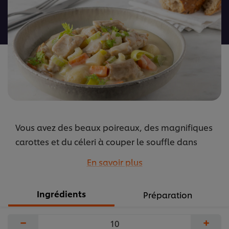
ce
recipe
Vous avez des beaux poireaux, des magnifiques
carottes et du céleri à couper le souffle dans
votre cuisine ? N’hésitez plus et préparez un
En savoir plus
waterzooi gantois végétalien. Délicieux et
végétal.
Ingrédients
Préparation
...
−
+