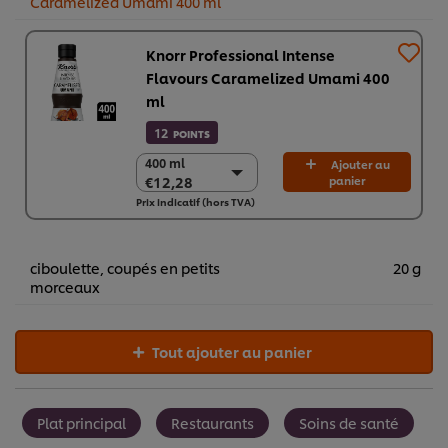
Caramelized Umami 400 ml
Knorr Professional Intense
Flavours Caramelized Umami 400
ml
12
POINTS
400 ml
400 ml
Ajouter au
€12,28
panier
€12,28
Prix indicatif (hors TVA)
6 x 400 ml
€73,70
ciboulette, coupés en petits
20 g
morceaux
Tout ajouter au panier
Plat principal
Restaurants
Soins de santé