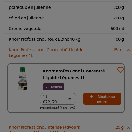
poireaux en julienne
200 g
céleri en julienne
200 g
Crème végétale
500 ml
Knorr Professional Roux Blanc 10 kg
100 g
Knorr Professional Concentré Liquide
15 ml
Légumes 1L
Knorr Professional Concentré
Liquide Légumes 1L
23
POINTS
1 l
1 l
Ajouter au
€22,59
panier
€22,59
Prix indicatif (hors TVA)
6 x 1 l
€135,52
Knorr Professional Intense Flavours
20 g