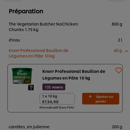
Préparation
The Vegetarian Butcher NoChicken
800 g
Chunks 1.75 kg
d’eau
2 l
Knorr Professional Bouillon de
40 g
Légumes en Pâte 10 kg
Knorr Professional Bouillon de
Légumes en Pâte 10 kg
135
POINTS
1 x 10 kg
1 x 10 kg
Ajouter au
€134,90
panier
€134,90
Prix indicatif (hors TVA)
carottes, en julienne
200 g