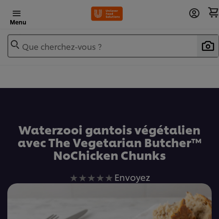
Menu
Que cherchez-vous ?
Ajouter au livre de recettes
Waterzooi gantois végétalien
avec The Vegetarian Butcher™
NoChicken Chunks
Aucune
Envoyez
évaluation
soumise
pour