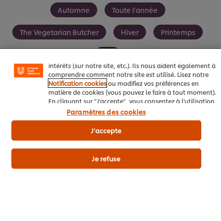
Nous utilisons des cookies et techniques similaires pour
Automne
Toute l'année
améliorer votre expérience sur notre site. Les cookies
vous permettent de profiter de certaines fonctionnalités
(telles que la sauvegarde de votre "panier en ligne"), de
The Vegetarian Butcher
Hiver
Printemps
la fonctionnalité de partage social (pour Facebook,
Instagram, etc.), ainsi que de personnaliser les
Été
messages et d'afficher des publicités en fonction de vos
intérêts (sur notre site, etc.). Ils nous aident également à
comprendre comment notre site est utilisé. Lisez notre
Notification cookies
ou modifiez vos préférences en
matière de cookies (vous pouvez le faire à tout moment).
En cliquant sur "J'accepte", vous consentez à l'utilisation
Soyez le premier à évaluer.
de cookies.
Avis relatif aux cookies
Paramètres des cookies
J'accepte
Envoyez
Je refuse