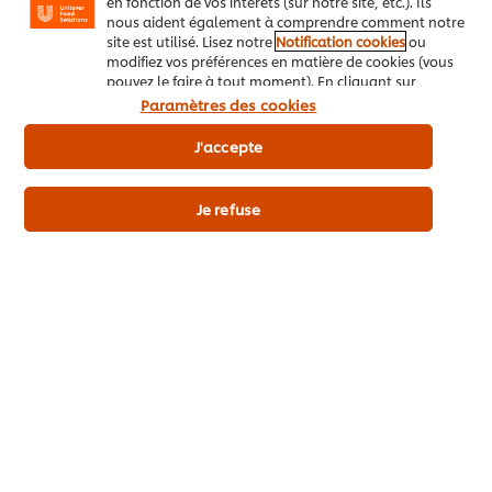
en fonction de vos intérêts (sur notre site, etc.). Ils
nous aident également à comprendre comment notre
site est utilisé. Lisez notre
Notification cookies
ou
modifiez vos préférences en matière de cookies (vous
Les + du produit
pouvez le faire à tout moment). En cliquant sur
"J'accepte", vous consentez à l'utilisation de
Paramètres des cookies
cookies.
Avis relatif aux cookies
J'accepte
Détails du produit
Je refuse
Découvrez aussi
Knorr Professional Roux Blanc 1 kg
Maïze
Brune