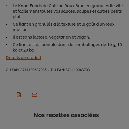
Le Knorr Fonds de Cuisine Roux Brun en granulés lie vite
et facilement toutes vos sauces, soupes et autres petits
plats.
Ce liant en granulés a la texture et le goût d’un roux
maison.
Il est sans lactose, végétarien et végan.
Ce liant est disponible dans des emballages de 1 kg, 10
kg et 20 kg.
Détails de produit
CU EAN:
8711100637035
•
DU EAN:
8711100437031
Nos recettes associées