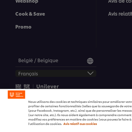
Webshop
Avis de co
Cook & Save
Avis relat
Promo
België / Belgique
© 2026 Unilever Food Soluti
Nous utilisons des cookies et techniques similaires pour améliorer votr
profiter de certaines fonctionnalités (telles que la sauvegarde de votre
(pour Facebook, Instagram, etc.), ainsi que de personnaliser les message
(sur notre site, etc.). Ils nous aident également à comprendre comment no
modifiez vos préférences en matière de cookies (vous pouvez le faire à 
l'utilisation de cookies.
Avis relatif aux cookies