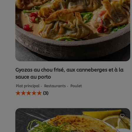
de
2.0
sur
5
à
partir
de
2
notes.
Gyozas au chou frisé, aux canneberges et à la
sauce au porto
Plat principal
Restaurants
Poulet
La
(3)
note
moyenne
de
ce
Gyoza
met
boerenkool,