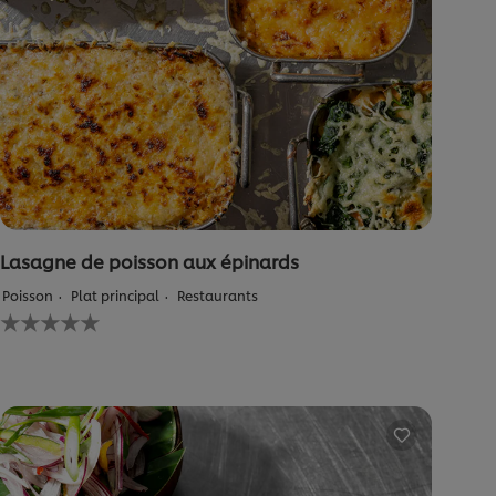
de
5.0
sur
5
à
partir
de
1
notes.
Lasagne de poisson aux épinards
Poisson
Plat principal
Restaurants
Aucune
évaluation
soumise
pour
ce
recipe