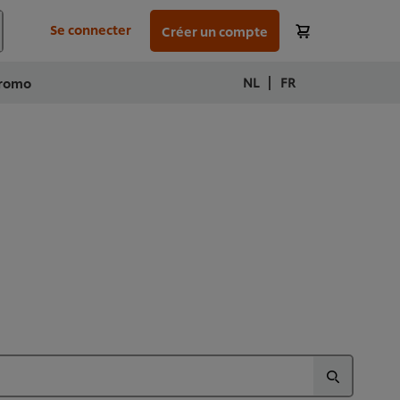
Se connecter
Créer un compte
|
NL
FR
romo