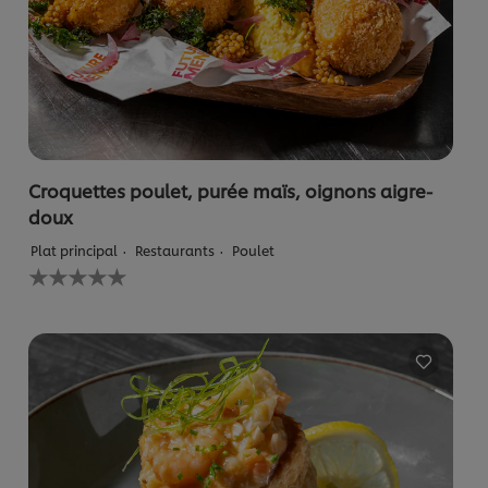
Croquettes poulet, purée maïs, oignons aigre-
doux
Plat principal
Restaurants
Poulet
Aucune
évaluation
soumise
pour
ce
recipe