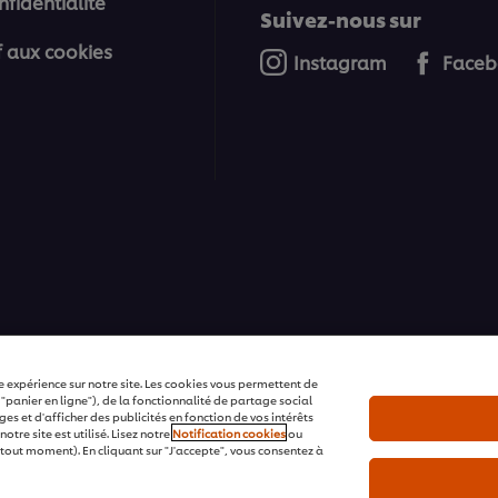
nfidentialité
Suivez-nous sur
if aux cookies
Instagram
Faceb
ons | Tous droits réservés
e expérience sur notre site. Les cookies vous permettent de
 "panier en ligne"), de la fonctionnalité de partage social
s et d'afficher des publicités en fonction de vos intérêts
tre site est utilisé. Lisez notre
Notification cookies
ou
tout moment). En cliquant sur "J'accepte", vous consentez à