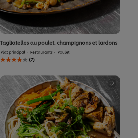
Tagliatelles au poulet, champignons et lardons
Plat principal
Restaurants
Poulet
La
(7)
note
moyenne
de
ce
Tagliatelles
au
poulet,
champignons
et
lardons
est
de
3.9
sur