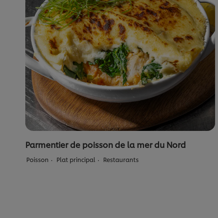
veenbessen
en
portosaus
est
de
5.0
sur
5
à
partir
de
3
notes.
Parmentier de poisson de la mer du Nord
Poisson
Plat principal
Restaurants