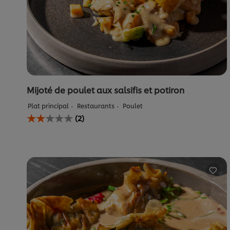
de
4
notes.
Mijoté de poulet aux salsifis et potiron
Plat principal
Restaurants
Poulet
La
(2)
note
moyenne
de
ce
Mijoté
de
poulet
aux
salsifis
et
potiron
est