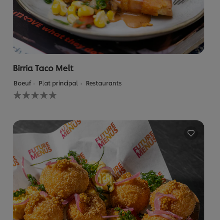
Birria Taco Melt
Boeuf
Plat principal
Restaurants
Aucune
évaluation
soumise
pour
ce
recipe