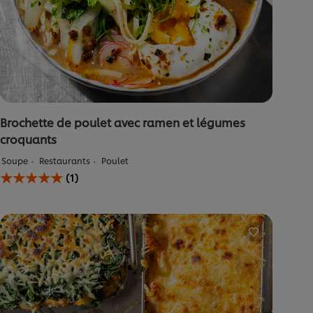
5
à
partir
de
7
notes.
Brochette de poulet avec ramen et légumes
croquants
Soupe
Restaurants
Poulet
La
(1)
note
moyenne
de
ce
Kipbrochette
met
ramen
en
krokante
groentjes
est