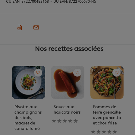
CU EAN:
8722700483168
•
DU EAN:
8722700670445
Nos recettes associées
Risotto aux
Sauce aux
Pommes de
D
champignons
haricots noirs
terre grenaille
t
des bois,
avec pancetta
c
Aucune
magret de
et chou frisé
évaluation
A
canard fumé
soumise
Aucune
év
Aucune
pour
évaluation
s