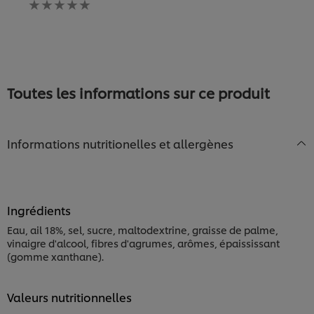
évaluation
ce
soumise
p
soumise
recipe
pour
c
pour
ce
re
ce
recipe
recipe
Toutes les informations sur ce produit
Informations nutritionelles et allergènes
Ingrédients
Eau, ail 18%, sel, sucre, maltodextrine, graisse de palme,
vinaigre d'alcool, fibres d'agrumes, arômes, épaississant
(gomme xanthane).
Valeurs nutritionnelles