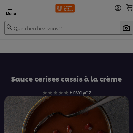
Menu
Que cherchez-vous ?
Ajouter au livre de recettes
Sauce cerises cassis à la crème
Aucune
Envoyez
évaluation
soumise
pour
ce
recipe