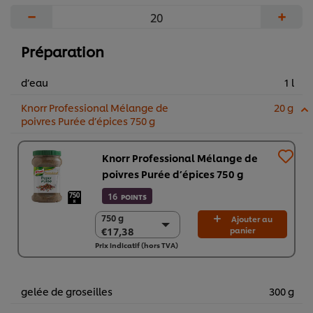
−
+
Préparation
d’eau
1 l
Knorr Professional Mélange de
20 g
poivres Purée d’épices 750 g
Knorr Professional Mélange de
poivres Purée d’épices 750 g
16
POINTS
750 g
750 g
Ajouter au
€17,38
panier
€17,38
Prix indicatif (hors TVA)
2 x 750g
€34,76
gelée de groseilles
300 g