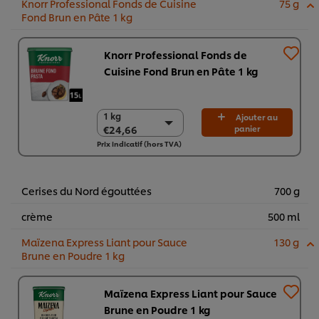
Knorr Professional Fonds de Cuisine
75 g
Fond Brun en Pâte 1 kg
Knorr Professional Fonds de
Cuisine Fond Brun en Pâte 1 kg
1 kg
1 kg
Ajouter au
€24,66
panier
€24,66
Prix indicatif (hors TVA)
6 x 1 kg
€147,95
Cerises du Nord égouttées
700 g
crème
500 ml
Maïzena Express Liant pour Sauce
130 g
Brune en Poudre 1 kg
Maïzena Express Liant pour Sauce
Brune en Poudre 1 kg